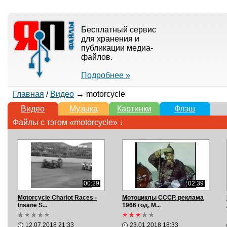
Бесплатный сервис
для хранения и
публикации медиа-
файлов.
Подробнее »
Главная
/
Видео
→ motorcycle
Видео
Музыка
Картинки
Флэш
Файлы с тэгом «motorcycle» ↓
00:29
02:39
Motorcycle Chariot Races -
Мотоциклы СССР, реклама
Insane S...
1966 год, M...
12.07.2018 21:33
23.01.2018 18:33