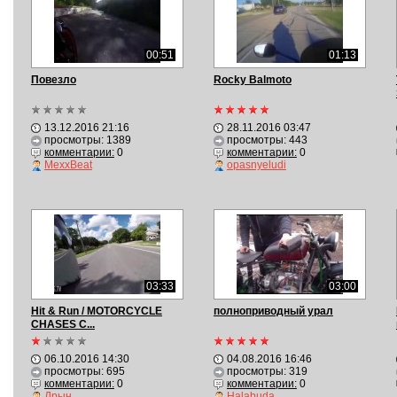
00:51
01:13
Повезло
Rocky Balmoto
13.12.2016 21:16
28.11.2016 03:47
просмотры: 1389
просмотры: 443
комментарии:
0
комментарии:
0
MexxBeat
opasnyeludi
03:33
03:00
Hit & Run / MOTORCYCLE
полноприводный урал
CHASES C...
06.10.2016 14:30
04.08.2016 16:46
просмотры: 695
просмотры: 319
комментарии:
0
комментарии:
0
Дрын
Halabuda