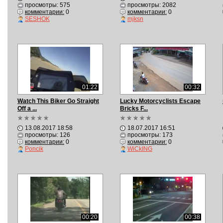
просмотры: 575
просмотры: 2082
комментарии:
0
комментарии:
0
SESHOK
mjksn
01:22
00:32
Watch This Biker Go Straight
Lucky Motorcyclists Escape
Off a ...
Bricks F...
13.08.2017 18:58
18.07.2017 16:51
просмотры: 126
просмотры: 173
комментарии:
0
комментарии:
0
Poncik
WiCkING
00:20
00:38