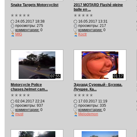
Snake Targets Motorcyclist
2017 MOTARD Flashé pleine
balle en ...
24.05.2017 18:38
16.05.2017 13:31
просмотры: 275
просмотры: 217
комментарии:
0
комментарии:
0
МIG
Koctr
07:55
01:17
Motorcycle Police
Эдуард Суровый - Бузова.
chases.helmet cam...
Лучшее. Ка...
02.04.2017 22:24
17.03.2017 11:19
просмотры: 937
просмотры: 335
комментарии:
0
комментарии:
0
must
Melodemon