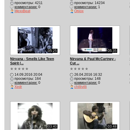
просмотры: 4211
просмотры: 14234
комментарии:
0
комментарии:
1
MexxBeat
Oniox
05:25
05:35
Nirvana - Smells Like Teen
Nirvana & Paul McCartney -
Spirit (...
Cut ...
14.09.2016 20:04
26.04.2016 16:32
просмотры: 164
просмотры: 148
комментарии:
0
комментарии:
0
Xedr
chillivilli
03:40
03:48