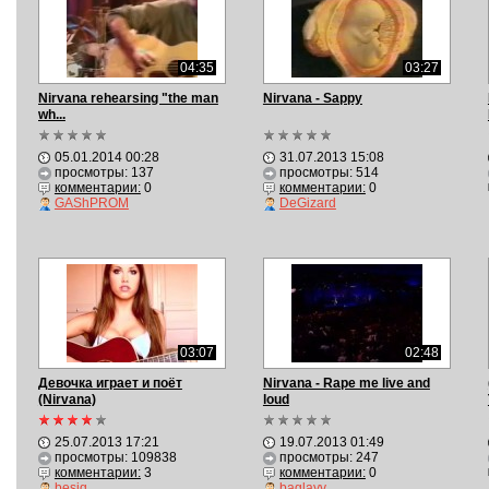
04:35
03:27
Nirvana rehearsing "the man
Nirvana - Sappy
wh...
05.01.2014 00:28
31.07.2013 15:08
просмотры: 137
просмотры: 514
комментарии:
0
комментарии:
0
GAShPROM
DeGizard
03:07
02:48
Девочка играет и поёт
Nirvana - Rape me live and
(Nirvana)
loud
25.07.2013 17:21
19.07.2013 01:49
просмотры: 109838
просмотры: 247
комментарии:
3
комментарии:
0
besiq
baglayv