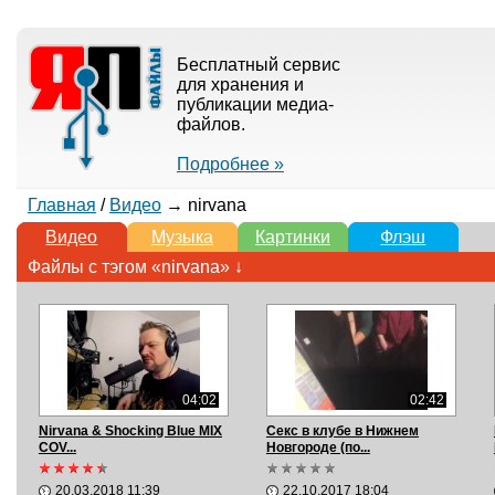
Бесплатный сервис
для хранения и
публикации медиа-
файлов.
Подробнее »
Главная
/
Видео
→ nirvana
Видео
Музыка
Картинки
Флэш
Файлы с тэгом «nirvana» ↓
04:02
02:42
Nirvana & Shocking Blue MIX
Секс в клубе в Нижнем
COV...
Новгороде (по...
20.03.2018 11:39
22.10.2017 18:04