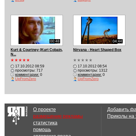
00:48
04:44
Kurt & Courtney (Kurt Cobain,
Nirvana - Heart Shaped Box
N...
17.10.2012 08:59
17.10.2012 08:54
просмотры: 717
просмотры: 1312
комментарии:
0
комментарии:
0
UpFromZero
UpFromZero
О проекте
Добавить ф
размещение рекламы
Приколы на
статистика
помощь