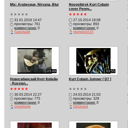
Mix: Arabesque, Nirvana, Blur
Novosibirsk Kurt Cobain
cover Penny...
31.01.2016 14:47
27.10.2014 18:08
просмотры: 761
просмотры: 893
комментарии:
0
комментарии:
0
SabinkaM
memphis515
03:49
03:55
Новосибирский Курт Кобейн
Kurt Cobain Jumper [ D7 ]
- Russian...
30.03.2014 22:27
24.03.2014 21:03
просмотры: 775
просмотры: 329
комментарии:
0
комментарии:
0
smertneek
DeGizard