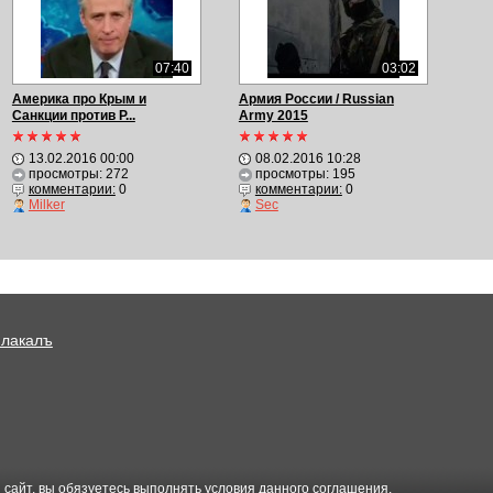
07:40
03:02
Америка про Крым и
Армия России / Russian
Санкции против Р...
Army 2015
13.02.2016 00:00
08.02.2016 10:28
просмотры: 272
просмотры: 195
комментарии:
0
комментарии:
0
Milker
Sec
Плакалъ
 сайт, вы обязуетесь выполнять условия данного
соглашения
.