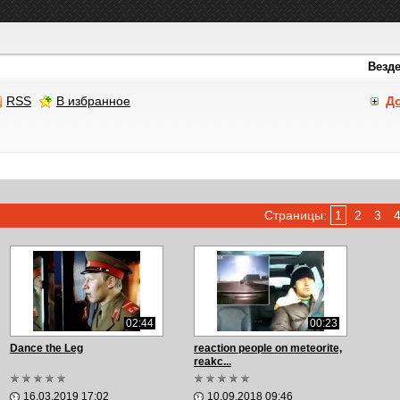
RSS
В избранное
Д
Страницы:
1
2
3
02:44
00:23
Dance the Leg
reaction people on meteorite,
reakc...
16.03.2019 17:02
10.09.2018 09:46