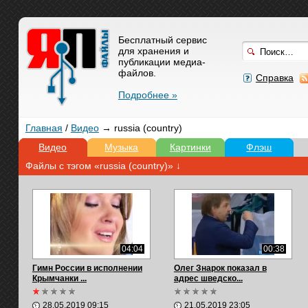
Бесплатный сервис
для хранения и
публикации медиа-
файлов.
Справка
Подробнее »
Главная
/
Видео
→ russia (country)
Видео
Музыка
Картинки
Флэш
Файлы с тэгом «russia (country)» ↓
04:04
00:38
Гимн России в исполнении
Олег Знарок показал в
Крымчанки ...
адрес шведско...
28.05.2019 09:15
21.05.2019 23:05