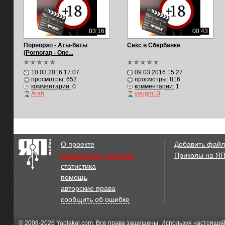
03:16
00:43
Порнорэп - Аты-баты
Секс в Сбербанке
(Pornorap - One...
10.03.2016 17:07
09.03.2016 15:27
просмотры: 652
просмотры: 816
комментарии:
0
комментарии:
1
Arah
yougm13
О проекте
Добавить файл
размещение рекламы
Приколы на Я
статистика
помощь
авторские права
сообщить об ошибке
© 2008-2026
Yaplakal.com
. Все права защищены. Используя настоящий