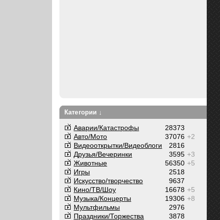
Категории ↓
Аварии/Катастрофы
28373
Авто/Мото
37076
+2
Видеооткрытки/Видеоблоги
2816
Друзья/Вечеринки
3595
+3
Животные
56350
+5
Игры
2518
Искусство/творчество
9637
Кино/ТВ/Шоу
16678
+5
Музыка/Концерты
19306
+8
Мультфильмы
2976
Праздники/Торжества
3878