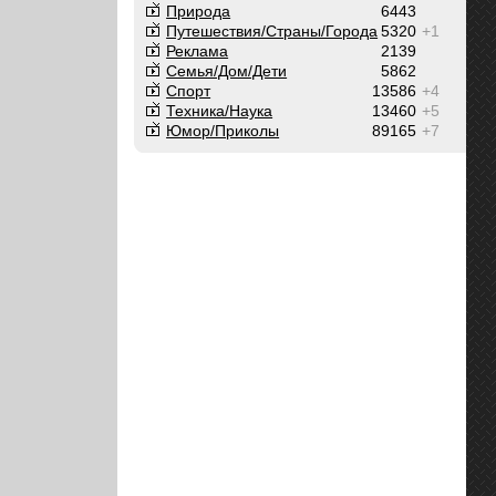
Природа
6443
Путешествия/Cтраны/Города
5320
+1
Реклама
2139
Семья/Дом/Дети
5862
Спорт
13586
+4
Техника/Наука
13460
+5
Юмор/Приколы
89165
+7