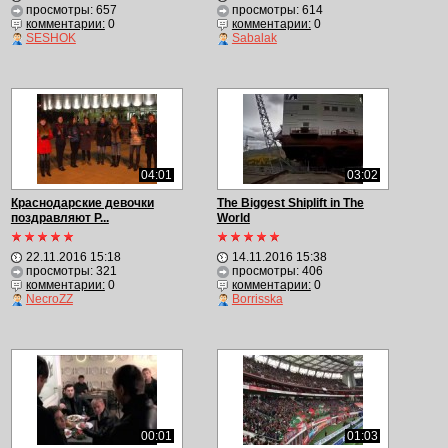
просмотры: 657
просмотры: 614
комментарии:
0
комментарии:
0
SESHOK
Sabalak
04:01
03:02
Краснодарские девочки
The Biggest Shiplift in The
поздравляют Р...
World
22.11.2016 15:18
14.11.2016 15:38
просмотры: 321
просмотры: 406
комментарии:
0
комментарии:
0
NecroZZ
Borrisska
00:01
01:03