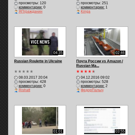
просмотры: 120
просмотры: 251
комментарии:
0
комментарии:
1
ЯПгражданин
Kinga
04:35
02:46
Russian Roulette in Ukraine
Почта России vs Amazon /
Russian Ma...
08.03.2017 20:04
04.12.2016 09:02
просмотры: 428
просмотры: 528
комментарии:
0
комментарии:
2
Rishatt
ФедорПалыч
01:01
03:55