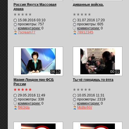
Россия Якутск Массовая
диванные войска.
драка
15.08.2016 03:10
31.07.2016 17:20
просмотры: 757
просмотры: 605
комментарии:
0
комментарии:
0
7scream77
78912345
06:13
00:01
Мария Лондон про ФСБ
Ты чё городишь то ёпта
России
29.05.2016 11:49
10.05.2016 11:31
просмотры: 338
просмотры: 2319
комментарии:
0
комментарии:
0
f983lda
MstitelNV