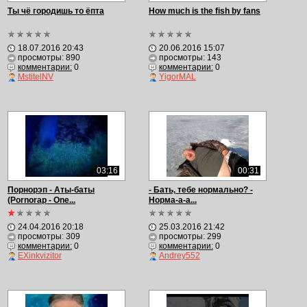
Ты чё городишь то ёпта
How much is the fish by fans
18.07.2016 20:43
20.06.2016 15:07
просмотры: 890
просмотры: 143
комментарии:
0
комментарии:
0
MstitelNV
YigorMAL
03:16
00:31
Порнорэп - Аты-баты
- Бать, тебе нормально? -
(Pornorap - One...
Норма-а-а...
24.04.2016 20:18
25.03.2016 21:42
просмотры: 309
просмотры: 299
комментарии:
0
комментарии:
0
EXinkvizitor
Andrey552