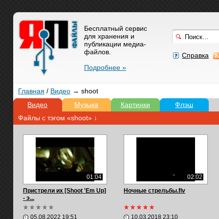
Бесплатный сервис
для хранения и
публикации медиа-
файлов.
Справка
Подробнее »
Главная
/
Видео
→ shoot
Видео
Музыка
Картинки
Флэш
Файлы с тэгом «shoot» ↓
01:04
02:02
Пристрели их [Shoot 'Em Up]
Ночные стрельбы.flv
- э...
05.08.2022 19:51
10.03.2018 23:10