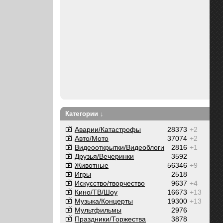
Категории ↓
Аварии/Катастрофы
28373
+2
Авто/Мото
37074
+2
Видеооткрытки/Видеоблоги
2816
+1
Друзья/Вечеринки
3592
Животные
56346
+9
Игры
2518
Искусство/творчество
9637
+4
Кино/ТВ/Шоу
16673
+13
Музыка/Концерты
19300
+13
Мультфильмы
2976
Праздники/Торжества
3878