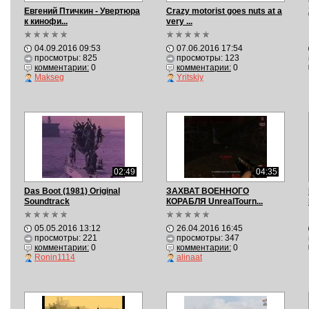
Евгений Птичкин - Увертюра
Crazy motorist goes nuts at a
к кинофи...
very ...
04.09.2016 09:53
07.06.2016 17:54
просмотры: 825
просмотры: 123
комментарии:
0
комментарии:
0
Makseg
Yritskiy
02:49
04:35
Das Boot (1981) Original
ЗАХВАТ ВОЕННОГО
Soundtrack
КОРАБЛЯ UnrealTourn...
05.05.2016 13:12
26.04.2016 16:45
просмотры: 221
просмотры: 347
комментарии:
0
комментарии:
0
Ronin1114
alinaat