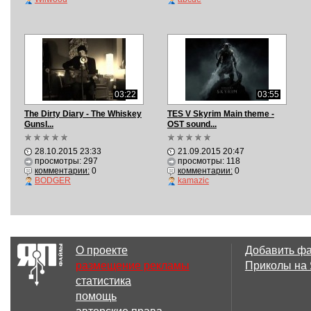
03:22
03:55
The Dirty Diary - The Whiskey
TES V Skyrim Main theme -
Gunsl...
OST sound...
28.10.2015 23:33
21.09.2015 20:47
просмотры: 297
просмотры: 118
комментарии:
0
комментарии:
0
BODGER
kamazic
О проекте
Добавить ф
размещение рекламы
Приколы на
статистика
помощь