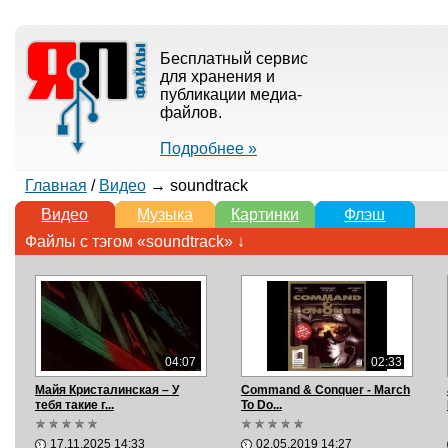
Бесплатный сервис
для хранения и
публикации медиа-
файлов.
Подробнее »
Главная
/
Видео
→ soundtrack
Видео
Музыка
Картинки
Флэш
Файлы с тэгом «soundtrack» ↓
04:07
02:33
Майя Кристалинская – У
Command & Conquer - March
тебя такие г...
To Do...
17.11.2025 14:33
02.05.2019 14:27