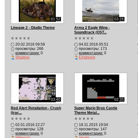
01:52
03:26
Lineage 2 - Gludio Theme
Arma 2 Eagle Wing -
Soundtrack (OST...
20.02.2016 09:59
04.02.2016 05:51
просмотры: 266
просмотры: 173
комментарии:
0
комментарии:
0
Shadros
EXstreem
03:40
02:35
Red Alert Retaliation - Crush
Super Mario Bros Castle
(trac...
Theme Metal...
02.01.2016 22:27
18.11.2015 19:04
просмотры: 128
просмотры: 147
комментарии:
0
комментарии:
0
Wilwood
abcde