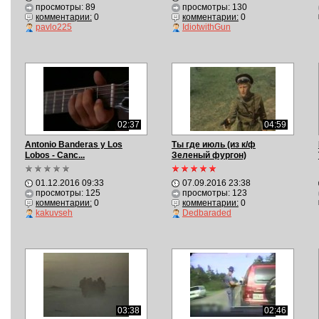
просмотры: 89
просмотры: 130
комментарии:
0
комментарии:
0
pavlo225
IdiotwithGun
02:37
04:59
Antonio Banderas y Los
Ты где июль (из к/ф
Lobos - Canc...
Зеленый фургон)
01.12.2016 09:33
07.09.2016 23:38
просмотры: 125
просмотры: 123
комментарии:
0
комментарии:
0
kakuvseh
Dedbaraded
03:38
02:46