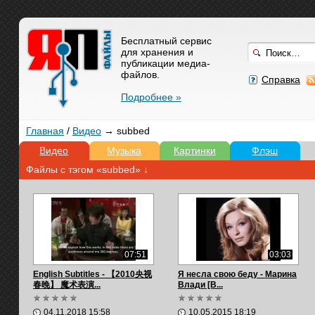
Бесплатный сервис
для хранения и
публикации медиа-
файлов.
Справка
Подробнее »
Главная
/
Видео
→ subbed
Видео
Музыка
Картинки
Флэш
Файлы с тэгом «subbed» ↓
07:51
03:03
English Subtitles - 【2010央视
Я несла свою беду - Марина
春晚】 魔术表演...
Влади [В...
04.11.2018 15:58
10.05.2015 18:19