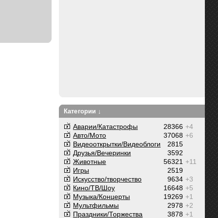
Категории ↓
Аварии/Катастрофы
28366
+4
Авто/Мото
37068
+6
Видеооткрытки/Видеоблоги
2815
Друзья/Вечеринки
3592
Животные
56321
+11
Игры
2519
Искусство/творчество
9634
+3
Кино/ТВ/Шоу
16648
+5
Музыка/Концерты
19269
+1
Мультфильмы
2978
+2
Праздники/Торжества
3878
+1