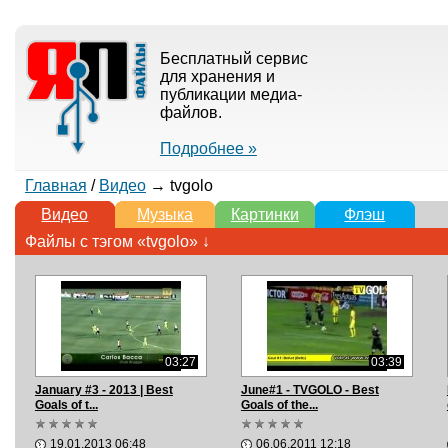
Бесплатный сервис
для хранения и
публикации медиа-
файлов.
Подробнее »
Главная
/
Видео
→ tvgolo
Видео
Музыка
Картинки
Флэш
Файлы с тэгом «tvgolo» ↓
03:27
03:39
January #3 - 2013 | Best
June#1 - TVGOLO - Best
Goals of t...
Goals of the...
19.01.2013 06:48
06.06.2011 12:18