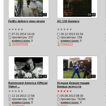
00:15
04:48
FedEx delivery goes wrong
AC-130 Gunners
07.01.2014 14:16
26.12.2013 01:54
просмотры: 237
просмотры: 158
комментарии:
0
комментарии:
0
GAShPROM
Poison13
04:18
01:31
Rammstein America (Official
Худшая Демонстрация
Video) ...
боевых искусств
12.10.2013 17:58
05.08.2013 08:30
просмотры: 278
просмотры: 76294
комментарии:
0
комментарии:
4
Torressen
besiq