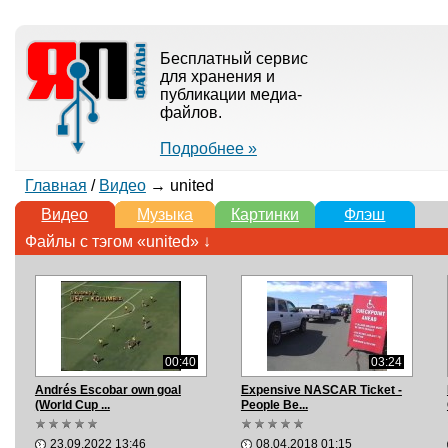
Бесплатный сервис
для хранения и
публикации медиа-
файлов.
Подробнее »
Главная
/
Видео
→ united
Видео
Музыка
Картинки
Флэш
Файлы с тэгом «united» ↓
00:40
03:24
Andrés Escobar own goal
Expensive NASCAR Ticket -
(World Cup ...
People Be...
23.09.2022 13:46
08.04.2018 01:15