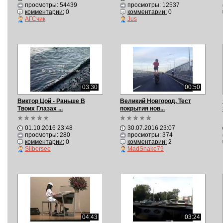
просмотры: 54439
просмотры: 12537
комментарии:
0
комментарии:
0
АГСчик
Jus
03:30
00:50
Виктор Цой - Раньше В
Великий Новгород. Тест
Твоих Глазах ...
покрытия нов...
01.10.2016 23:48
30.07.2016 23:07
просмотры: 280
просмотры: 374
комментарии:
0
комментарии:
2
Silbersee
MadSnake79
04:43
03:24