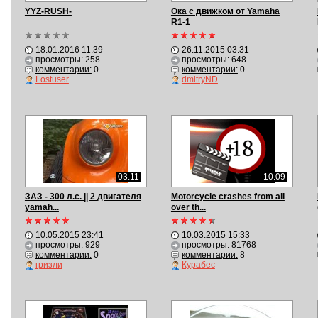
YYZ-RUSH-
Ока с движком от Yamaha
R1-1
18.01.2016 11:39
26.11.2015 03:31
просмотры: 258
просмотры: 648
комментарии:
0
комментарии:
0
Lostuser
dmitryND
03:11
10:09
ЗАЗ - 300 л.с. || 2 двигателя
Motorcycle crashes from all
yamah...
over th...
10.05.2015 23:41
10.03.2015 15:33
просмотры: 929
просмотры: 81768
комментарии:
0
комментарии:
8
гризли
Курабес