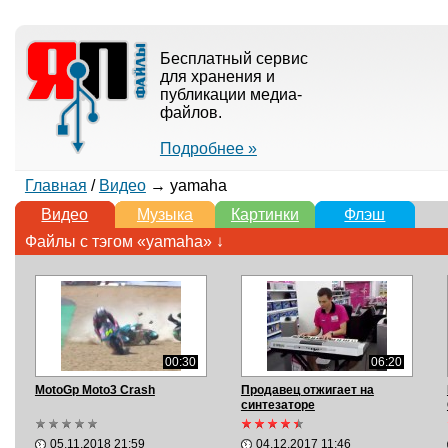
Бесплатный сервис
для хранения и
публикации медиа-
файлов.
Подробнее »
Главная
/
Видео
→ yamaha
Видео
Музыка
Картинки
Флэш
Файлы с тэгом «yamaha» ↓
00:30
06:20
MotoGp Moto3 Crash
Продавец отжигает на
синтезаторе
05.11.2018 21:59
04.12.2017 11:46