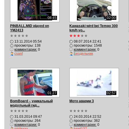
08:45
02:00
PINBALL.MID played on
Kawasaki wird bei Tempo 300
YM2413
km/h vo...
13.11.2014 05:54
08.07.2014 22:41
просмотры: 138
просмотры: 1548
комментарии:
0
комментарии:
0
csanf
Бездельник
01:27
02:57
BomBoard – уникальный
Мото аварии 3
модульный гид...
31.03.2014 09:47
24.03.2014 22:52
просмотры: 264
просмотры: 362
комментарии:
0
комментарии:
0
smilexxx
tvset137