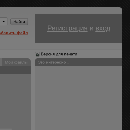
Им
Найти
Регистрация
и
вход
обавить файл
Версия для печати
Мои файлы
Это интересно ↓