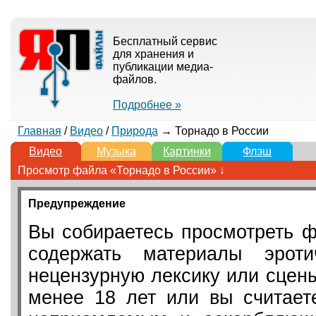
Бесплатный сервис
для хранения и
публикации медиа-
файлов.
Подробнее »
Главная
/
Видео
/
Природа
→ Торнадо в России
Видео
Музыка
Картинки
Флэш
Просмотр файла «Торнадо в России» ↓
Предупреждение
Вы собираетесь просмотреть ф
содержать материалы эротич
нецензурную лексику или сцен
менее 18 лет или вы считает