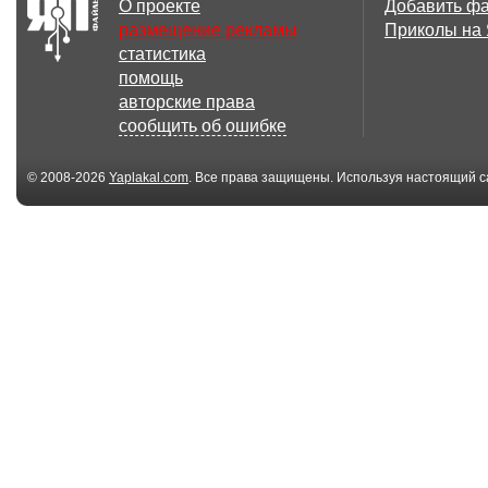
О проекте
Добавить ф
размещение рекламы
Приколы на
статистика
помощь
авторские права
сообщить об ошибке
© 2008-2026
Yaplakal.com
. Все права защищены. Используя настоящий с
соглашения
.