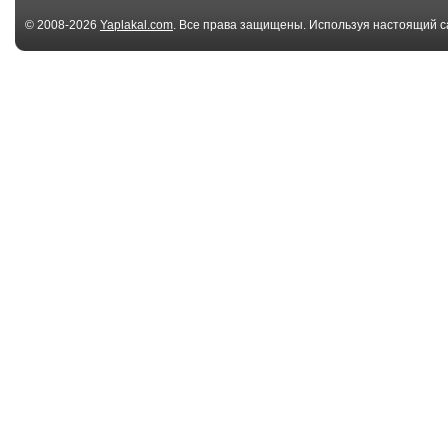
© 2008-2026
Yaplakal.com
. Все права защищены. Используя настоящий с
соглашения
.
00:20
Skull
PidaraZ
01:38
VERY Unusual
Musicless Mus
instrument!
/ BONEY M. - D.
02:48
Christmas Blues -
Ленинград — 
Toilet Cat X The ...
**йне!