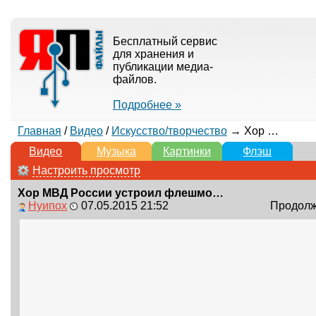
Бесплатный сервис
для хранения и
публикации медиа-
файлов.
Подробнее »
Главная
/
Видео
/
Искусство/творчество
→ Хор МВД России устроил флешмоб в музее
Видео
Музыка
Картинки
Флэш
Настроить просмотр
Хор МВД России устроил флешмоб в музее
Нуипох
07.05.2015 21:52
Продолжи