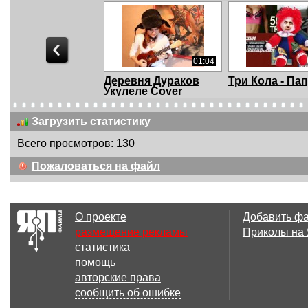
01:04
Деревня Дураков
Три Кола - Па
Укулеле Cover
Загрузить статистику
Всего просмотров: 130
04:07
Пожаловаться на файл
Майя Кристалинская
Under the Neon
– У тебя такие г...
О проекте
Добавить ф
размещение рекламы
Приколы на
статистика
00:50
помощь
nurse in the morgue
Avril Lavigne -
авторские права
Megamix
сообщить об ошибке