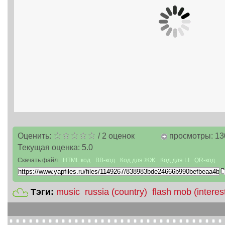
Оценить:
/
2
оценок
просмотры: 13
Текущая оценка:
5.0
Скачать файл
HTML код
BB-код
Код для ЖЖ
Код для LI
QR-код
Тэги:
music
russia (country)
flash mob (interes