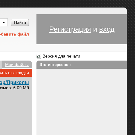
Им
Найти
Регистрация
и
вход
обавить файл
Версия для печати
Мои файлы
Это интересно ↓
ить в закладки
ор/Приколы
азмер: 6.09 Мб