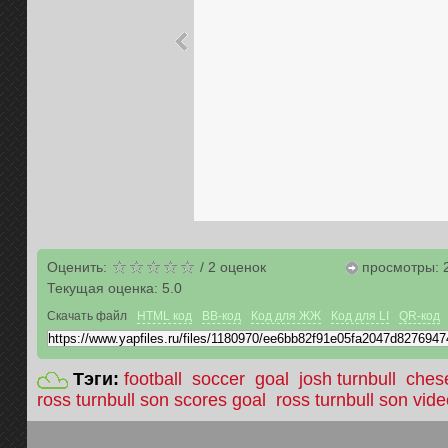
Оценить:
/
2
оценок
просмотры: 
Текущая оценка:
5.0
Скачать файл
HTML код
BB-код
Код для ЖЖ
Код для LI
QR-код
Тэги:
football
soccer
goal
josh turnbull
ches
ross turnbull son scores goal
ross turnbull son vid