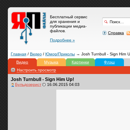
Бесплатный сервис
для хранения и
публикации медиа-
файлов.
Справка
Подробнее »
Главная
/
Видео
/
Юмор/Приколы
→ Josh Turnbull - Sign Him U
Видео
Музыка
Картинки
Флэш
Настроить просмотр
Josh Turnbull - Sign Him Up!
Бульдозерист
16.06.2015 04:03