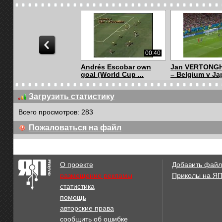
00:40
Andrés Escobar own
Jan VERTONGH
goal (World Cup ...
– Belgium v Jap
Загрузить статистику
Всего просмотров: 283
02:33
Пожаловаться на файл
Soccer goals | Best
Unbelievable 
goals soccer in...
– World Champ.
О проекте
Добавить файл
размещение рекламы
Приколы на Я
статистика
01:01
помощь
FIFA Puskas Award:
FIFA Puskas A
авторские права
Peter Ankersen (...
Neymar (VOTE)
сообщить об ошибке