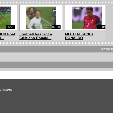
00:29
07:28
00:05
EN Goal
Football Respect ●
MOTH ATTACKS
...
Cristiano Ronald...
RONALDO
Статист
01:26
01:18
00:50
Own Goal
FIFA Puskas Award:
FIFA Puskas Award:
..
Zlatan Ibrahimov...
Panagiotis Kone ...
Плакалъ
01:11
00:57
00:55
ward:
FIFA Puskas Award:
FIFA Puskas Award: Lisa
Antonio Di Natal...
De Vanna (V...