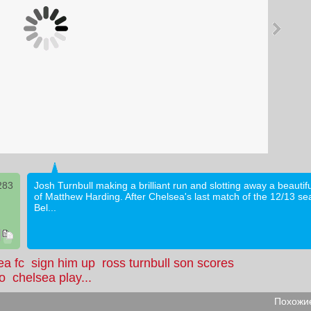
283
Josh Turnbull making a brilliant run and slotting away a beautifu
of Matthew Harding. After Chelsea's last match of the 12/13 se
Bel...
ea fc
sign him up
ross turnbull son scores
eo
chelsea play...
Похожие