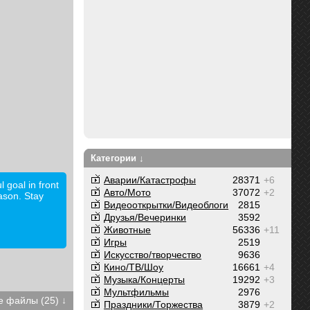
Категории ↓
Аварии/Катастрофы
28371
+6
l goal in front
Авто/Мото
37072
+2
ason. Stay
Видеооткрытки/Видеоблоги
2815
Друзья/Вечеринки
3592
Животные
56336
+11
Игры
2519
Искусство/творчество
9636
Кино/ТВ/Шоу
16661
+4
Музыка/Концерты
19292
+3
Мультфильмы
2976
 файлы (25) ↓
Праздники/Торжества
3879
+2