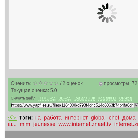
Оценить:
/
2
оценок
просмотры: 72
Текущая оценка:
5.0
Скачать файл
HTML код
BB-код
Код для ЖЖ
Код для LI
QR-код
Тэги:
на
работа
интернет
global
chef
дома
ш...
mlm
jeunesse
www.internet.znaet.tv
internet.z