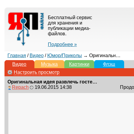
Бесплатный сервис
для хранения и
публикации медиа-
файлов.
Подробнее »
Главная
/
Видео
/
Юмор/Приколы
→ Оригинальная идея развлечь гостей, пока готовится заказ
Видео
Музыка
Картинки
Флэш
Настроить просмотр
Оригинальная идея развлечь гостей, пока готовится заказ
Repach
19.06.2015 14:38
Продол