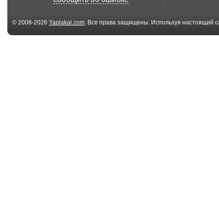
Днем Рожде...
© 2008-2026
Yaplakal.com
. Все права защищены. Используя настоящий с
соглашения
.
00:58
#1ТУП-Как разбудить
#1ТУП-Как ра
друга утром?
друга утром?
00:58
#1ТУП-Как разбудить
#1ТУП-Как ра
друга утром?
друга утром?
4 файл(ов)
4 
www.kas777.prav.tv
www.kas777.pra
Мнение эксперта.
Чё к чему?!!!