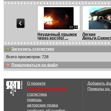
01:19
Неудачный прыжок
Легкие
через костёр! ...
Деньги.Секре
техника!...
Загрузить статистику
Всего просмотров: 728
01:22
Пожаловаться на файл
WowApp - Для чего
Досмеялась
регистрироваться ...
О проекте
Добавить ф
размещение рекламы
Приколы на
статистика
04:17
помощь
Суперское
Если бы это з
авторские права
поздравление С
каждая женщи
сообщить об ошибке