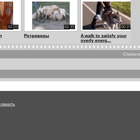
02:03
02:35
00:37
л
Ретриверы
A walk to satisfy your
overly energ...
Статист
00:27
00:22
00:54
Помски
подарок
Плакалъ
00:08
00:30
00:50
 рыть яму
я_не_ваш_отец!
Кто то хотел завести
хаски?