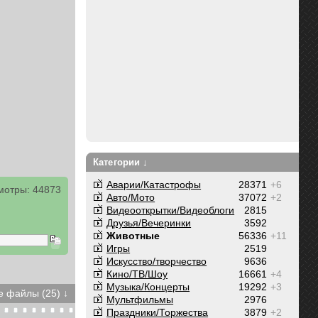
Категории ↓
Аварии/Катастрофы
28371
+6
мотры: 44873
Авто/Мото
37072
+2
Видеооткрытки/Видеоблоги
2815
Друзья/Вечеринки
3592
Животные
56336
+11
Игры
2519
Искусство/творчество
9636
Кино/ТВ/Шоу
16661
+4
Музыка/Концерты
19292
+3
 файлы (25) ↓
Мультфильмы
2976
Праздники/Торжества
3879
+2