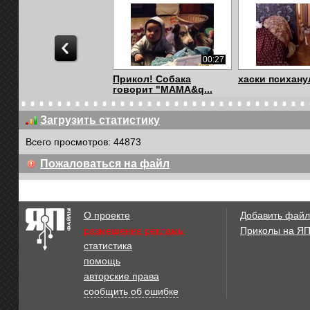
00:27
Прикол! Собака
хаски психану
говорит "МАМА&q...
Загрузить статистику
Всего просмотров: 44873
00:14
Пожаловаться на файл
Он очень сильно любит
Помски
гулять.
О проекте
Добавить файл
размещение рекламы
Приколы на Я
статистика
04:06
помощь
спасение щенков,
Щенок учится
авторские права
застрявших под бет...
сообщить об ошибке