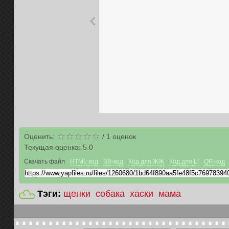
Оценить:
/
1
оценок
Текущая оценка:
5.0
Скачать файл
HTML код
BB-код
Код для ЖЖ
Код для LI
QR-код
Тэги:
щенки
собака
хаски
мама