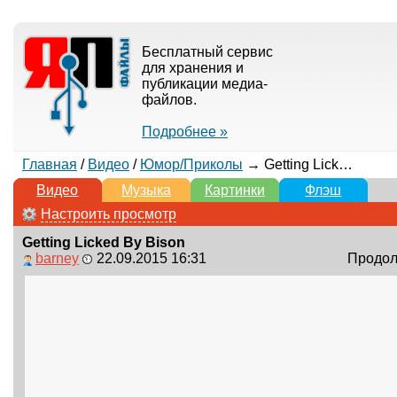
Бесплатный сервис
для хранения и
публикации медиа-
файлов.
Подробнее »
Главная
/
Видео
/
Юмор/Приколы
→ Getting Licked By Bison
Видео
Музыка
Картинки
Флэш
Настроить просмотр
Getting Licked By Bison
barney
22.09.2015 16:31
Продолж