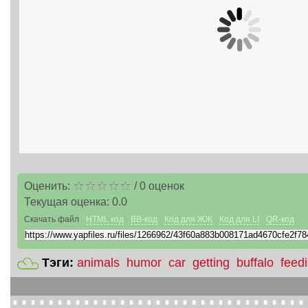
Оценить:
/
0
оценок
Текущая оценка:
0.0
Скачать файл
HTML код
BB-код
Код для ЖЖ
Код для LI
QR-код
Тэги:
animals
humor
car
getting
buffalo
feed