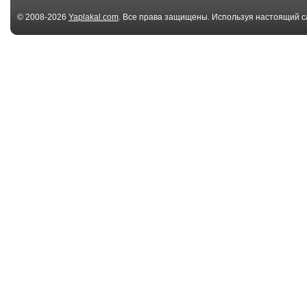
© 2008-2026
Yaplakal.com
. Все права защищены. Используя настоящий с
соглашения
.
00:57
Bear
Seagull Thieve
00:27
Chinese attempt at
A New Way to 
humor?
Fish
00:22
Unlucky Mouse
Полировка ка