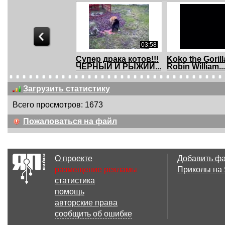
03:58
Супер драка котов!!!
Koko the Gorill
ЧЕРНЫЙ И РЫЖИЙ...
Robin William...
Загрузить статистику
Всего просмотров: 1673
00:25
Пожаловаться на файл
Impatient Dog Honks
Голубь пытае
Horn for Owner&...
соблазнить с
О проекте
Добавить ф
размещение рекламы
Приколы на
статистика
00:46
помощь
Kittens Part 2
Parking Enfor
авторские права
Officer Gets In..
сообщить об ошибке