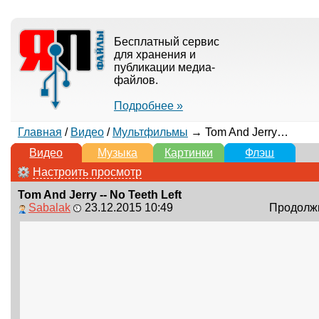
Бесплатный сервис
для хранения и
публикации медиа-
файлов.
Подробнее »
Главная
/
Видео
/
Мультфильмы
→ Tom And Jerry -- No Teeth Left
Видео
Музыка
Картинки
Флэш
Настроить просмотр
Tom And Jerry -- No Teeth Left
Sabalak
23.12.2015 10:49
Продолжи