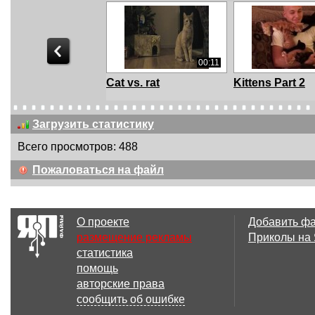
00:11
Cat vs. rat
Kittens Part 2
Загрузить статистику
Всего просмотров: 488
00:38
Пожаловаться на файл
Успел уйти на
Heymoonshake
второй круг...,
London - Part 
О проекте
Добавить ф
размещение рекламы
Приколы на
статистика
02:08
помощь
Том и Джери в
Holy moses - N
авторские права
реальности
for my mum
сообщить об ошибке