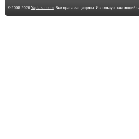
© 2008-2026
Yaplakal.com
. Все права защищены. Используя настоящий с
соглашения
.
03:17
Homeless Mustard
Balto - White W
Sings "Creep&...
Scene
04:09
Louis and Zach- Ding
LMFAO - Sexy a
Dong Song
Know It
10 файл(ов)
Trashing a Chevy
The Doors "Lo
Pickup - Cash For ...
Two Times/T...