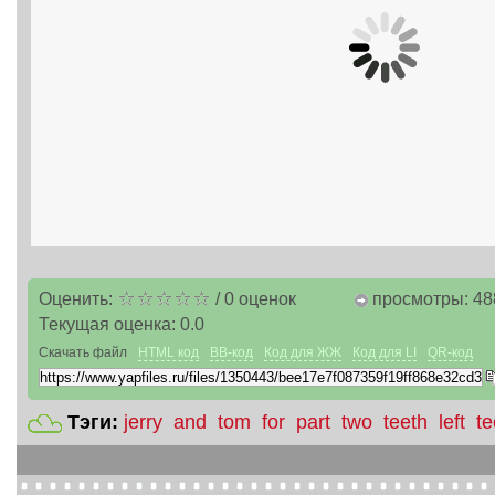
Оценить:
/
0
оценок
просмотры: 48
Текущая оценка:
0.0
Скачать файл
HTML код
BB-код
Код для ЖЖ
Код для LI
QR-код
Тэги:
jerry
and
tom
for
part
two
teeth
left
te