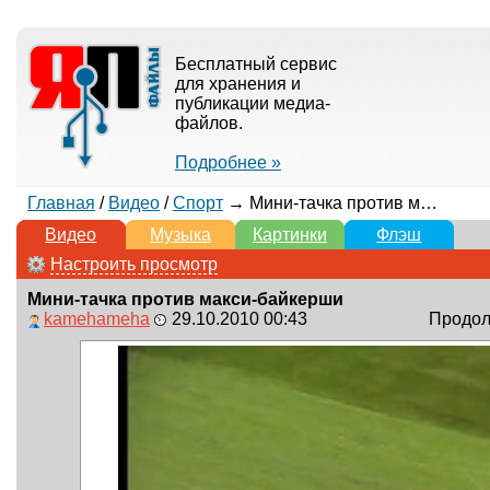
Бесплатный сервис
для хранения и
публикации медиа-
файлов.
Подробнее »
Главная
/
Видео
/
Спорт
→ Мини-тачка против макси-байкерши
Видео
Музыка
Картинки
Флэш
Настроить просмотр
Мини-тачка против макси-байкерши
kamehameha
29.10.2010 00:43
Продолж