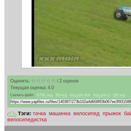
Оценить:
/
2
оценок
Текущая оценка:
4.0
Скачать файл
HTML код
BB-код
Код для ЖЖ
Код для LI
QR-код
Тэги:
тачка
машинка
велосипед
прыжок
ба
велосипедистка