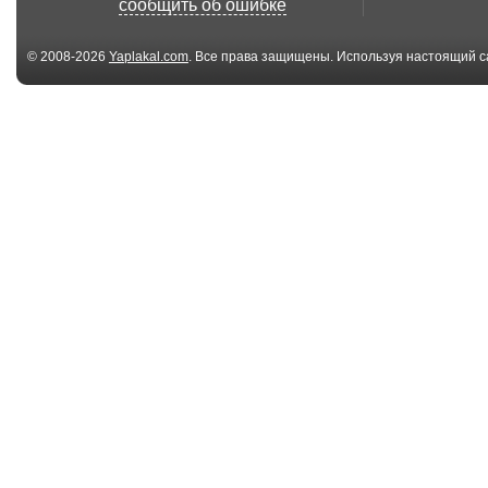
сообщить об ошибке
© 2008-2026
Yaplakal.com
. Все права защищены. Используя настоящий с
соглашения
.
02:53
Как научиться
Лучшие прико
делать банни хоп от
Чистая случа
А...
05:03
Лучшие приколы |
Лучшие прико
For Fun #61 - Аква...
- Воспитанные 
00:35
Я въезжаю в стройку
Крутая
велосипедист