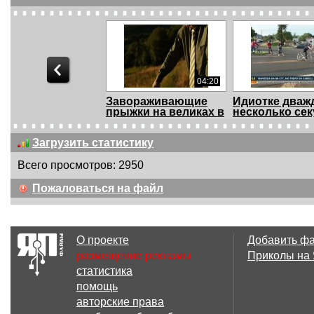
04:20
Завораживающие
Идиотке дваж
прыжки на великах в
несколько секу
...
Загрузить статистику
Всего просмотров: 2950
00:21
Пожаловаться на файл
Удачный трюк на
Велосипед бе
велике
тормозов (ло
для...
О проекте
Добавить ф
размещение рекламы
Приколы на
статистика
00:35
помощь
Я въезжаю в стройку
Лопнуло коле
авторские права