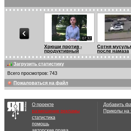
07:32
Хрюши против -
Сотня мусуль
продуктивный
после намаза
диалог
напали...
Загрузить статистику
Всего просмотров: 743
10:09
Пожаловаться на файл
Как мы с ребенком
Первое свида
летели авиакомпан...
подходит к ко
О проекте
Добавить ф
размещение рекламы
Приколы на
статистика
06:41
помощь
СтопХам - Леди и
Трамп и Хилла
авторские права