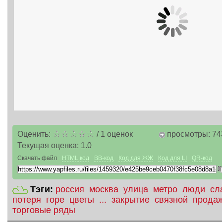
Оценить:
/
1
оценок
просмотры: 74
Текущая оценка:
1.0
Скачать файл
HTML код
BB-код
Код для ЖЖ
Код для LI
QR-код
Тэги:
россия
москва
улица
метро
люди
сл
потеря
горе
цветы
...
закрытие
связной
прода
торговые ряды