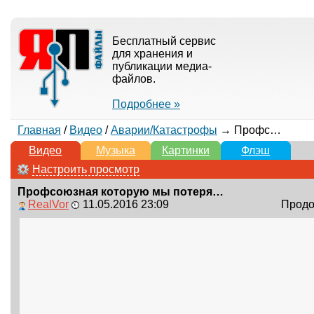
Бесплатный сервис
для хранения и
публикации медиа-
файлов.
Подробнее »
Главная
/
Видео
/
Аварии/Катастрофы
→ Профсоюзная которую мы потеряли / big loss
Видео
Музыка
Картинки
Флэш
Настроить просмотр
Профсоюзная которую мы потеряли / big loss
RealVor
11.05.2016 23:09
Продол