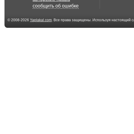
"Чмыри"
по-прежнему хо
сообщить об ошибке
© 2008-2026
Yaplakal.com
. Все права защищены. Используя настоящий с
соглашения
.
02:19
Почётный караул у
Красоты Росс
вечного огня
Московская
область....
02:21
58 
Фитиль "Газировка"
Аквалазы - На
разделят! (Укр
01:40
США угрожают
Виктор Цой - 
России изоляцией
по имени Солн
из-за...