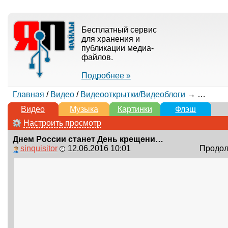
Бесплатный сервис
для хранения и
публикации медиа-
файлов.
Подробнее »
Главная
/
Видео
/
Видеооткрытки/Видеоблоги
→ Днем России станет День крещения Руси
Видео
Музыка
Картинки
Флэш
Настроить просмотр
Днем России станет День крещения Руси
sinquisitor
12.06.2016 10:01
Продолж