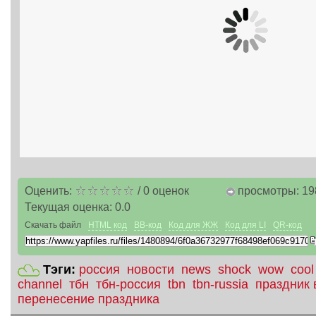
Оценить:
/
0
оценок
просмотры: 19
Текущая оценка:
0.0
Скачать файл
HTML код
BB-код
Код для ЖЖ
Код для LI
QR-код
Тэги:
россия
новости
news
shock
wow
cool
channel
тбн
тбн-россия
tbn
tbn-russia
праздник 
перенесение праздника