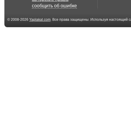
Rapper kam auf der...
патриотичны
сообщить об ошибке
бикини...
© 2008-2026
Yaplakal.com
. Все права защищены. Используя настоящий с
соглашения
.
02:38
Россия 2020 -
Столичные
Новости будущего
школьники из
мигранто...
00:27
В Уфе появились
Breaking news!
колбасные воры
Angel (Nib...
02:00
Дипкот Лоуренс
Жестокий уда
Набиуллиной 
экон...