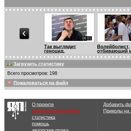
06:01
Так выглядит
Волейболист,
геноцид.
отбивающий 
лицом, ...
Загрузить статистику
Всего просмотров: 198
01:13
Пожаловаться на файл
Решил помочь даме
Волшебная бу
в беде и тут...
О проекте
Добавить ф
размещение рекламы
Приколы на
статистика
02:56
помощь
Rap Putin! Peppa
Танец девуше
авторские права