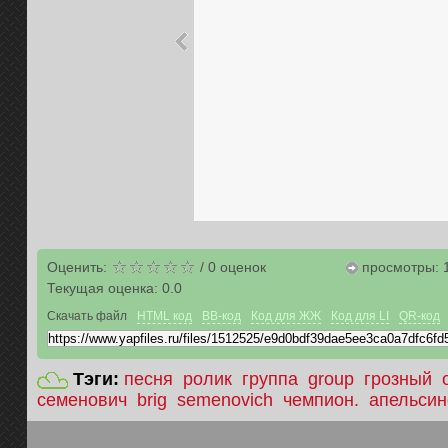
Оценить:
/
0
оценок
просмотры: 
Текущая оценка:
0.0
Скачать файл
HTML код
BB-код
Код для ЖЖ
Код для LI
QR-код
Тэги:
песня
ролик
группа
group
грозный
семенович
brig
semenovich
чемпион.
апельсин