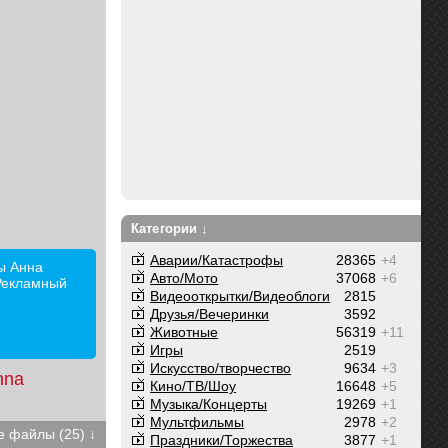
Категории ↓
Аварии/Катастрофы
28365
+4
ы Анна
Авто/Мото
37068
+6
Рекламный
Видеооткрытки/Видеоблоги
2815
Друзья/Вечеринки
3592
Животные
56319
+11
Игры
2519
Искусство/творчество
9634
+3
nna
Кино/ТВ/Шоу
16648
+5
Музыка/Концерты
19269
+1
Мультфильмы
2978
+2
 файлы (25) ↓
Праздники/Торжества
3877
+1