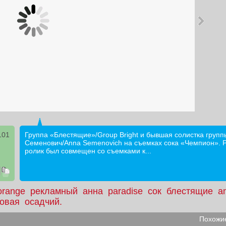
101
Группа «Блестящие»/Group Bright и бывшая солистка групп
Семенович/Anna Semenovich на съемках сока «Чемпион». 
ролик был совмещен со съемками к...
orange
рекламный
анна
paradise
сок
блестящие
a
овая
осадчий.
Похожие