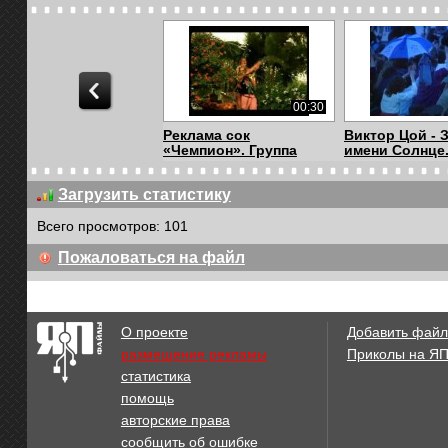
00:30
Реклама сок
Виктор Цой - 
«Чемпион». Группа
имени Солнце.
«Блес...
Загрузить статистику
Всего просмотров: 101
06:31
Пожаловаться на файл
Легендарная группа
Валентина То
"Альянс&quo...
Смуглянка
О проекте
Добавить файл
размещение рекламы
Приколы на Я
статистика
02:35
помощь
Пиипирипи
Видео клип Ба
авторские права
Не под этим с..
сообщить об ошибке