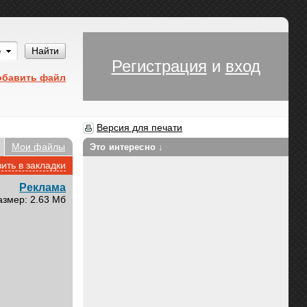
Им
Найти
Регистрация
и
вход
обавить файл
Версия для печати
Мои файлы
Это интересно ↓
ить в закладки
Реклама
азмер: 2.63 Мб