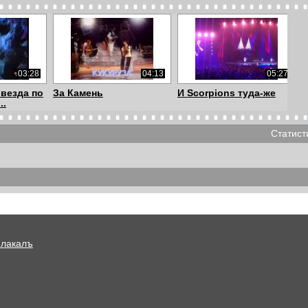
03:28
04:13
05:27
Звезда по
За Камень
И Scorpions туда-же
..
Статист
01:40
02:44
03:56
лкунова
Что? Где? Когда?
Видео клип БандЭрос -
«Сплин» — «Храм». ...
Не под этим с...
Плакалъ
03:56
02:35
03:32
ндЭрос -
Как говорят животные.
Сыновья России - Про
.
Цыпленок Piu-...
пчелок