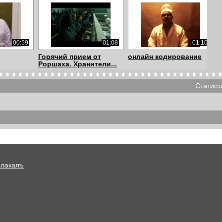
00:59
01:08
01:10
Горячий прием от
онлайн кодирование
Роршаха. Хранители...
Статист
04:40
02:06
00:43
кого
Нападение на "Скорую"
"БЛЕДИНА"
а о...
в М...
Плакалъ
00:34
03:04
06:51
Автохам не пропустил
Индейские песни
скорую, он не ...