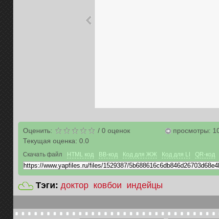
Оценить:
/
0
оценок
просмотры: 1
Текущая оценка:
0.0
Скачать файл
HTML код
BB-код
Код для ЖЖ
Код для LI
QR-код
Тэги:
доктор
ковбои
индейцы