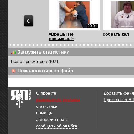
00:04
«Врешь! Не
собрать кал
возьмешь!»
Загрузить статистику
Всего просмотров: 1021
00:34
Пожаловаться на файл
Человек с бульвара
Врач из тверс
Капуцинов, ПРИБЫ...
посёлка заявил
О проекте
Добавить файл
размещение рекламы
Приколы на Я
статистика
00:43
помощь
"БЛЕДИНА"
0909
авторские права
сообщить об ошибке