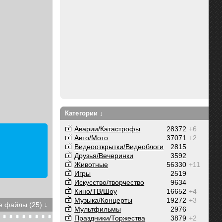
Категории ↓
Аварии/Катастрофы
28372
+6
Авто/Мото
37071
+2
Видеооткрытки/Видеоблоги
2815
Друзья/Вечеринки
3592
Животные
56330
+11
Игры
2519
Искусство/творчество
9634
Кино/ТВ/Шоу
16652
+4
Музыка/Концерты
19272
+3
 файлы (25) ↓
Мультфильмы
2976
Праздники/Торжества
3879
+2