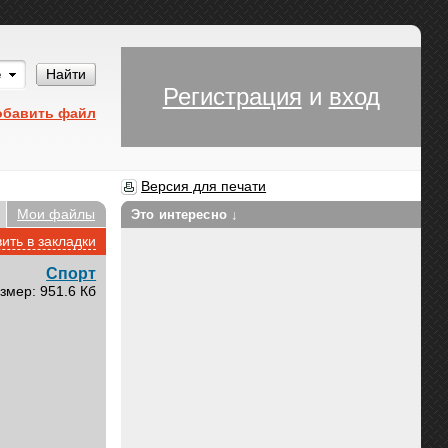
Им
Найти
Регистрация
и
вход
обавить файл
Версия для печати
Мои файлы
Это интересно ↓
ить в закладки
Спорт
змер: 951.6 Кб