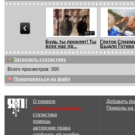
00:07
Будь ты проклят! Ты
Глоток Сперм
всех нас пр...
Быдло Готика
Загрузить статистику
Всего просмотров: 300
06:01
Пожаловаться на файл
Manowar - Warriors of
Sabaton-Far fr
the World Uni...
fame with lyri...
О проекте
Добавить ф
размещение рекламы
Приколы на
статистика
03:30
помощь
Katatonia - Ghost of
Trololo Meets M
авторские права
the Sun COVER
сообщить об ошибке