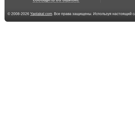
© 2008-2026
Yaplakal.com
. Все права защищены. Используя настоящий с
соглашения
.
05:33
CONCERTO MOON -
Metal - 10 стил
ANGEL OF CHAOS
(ful...
05:01
Man Eats Glass And
Heavy metal
Bleeds For Art
policeman stea
show a...
01:43
metal cover mashup
Compressorhe
Blitzkrieg Bop