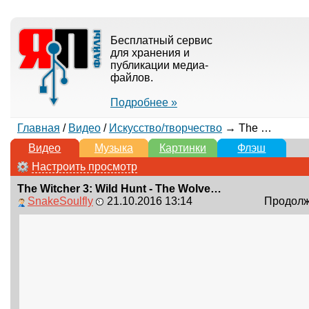
Бесплатный сервис
для хранения и
публикации медиа-
файлов.
Подробнее »
Главная
/
Видео
/
Искусство/творчество
→ The Witcher 3: Wild Hunt - The Wolven Storm / Priscilla's Song (Metal Cover by Skar Productions)
Видео
Музыка
Картинки
Флэш
Настроить просмотр
The Witcher 3: Wild Hunt - The Wolven Storm / Priscilla's Song (Metal Cover by Skar Productions)
SnakeSoulfly
21.10.2016 13:14
Продолжи