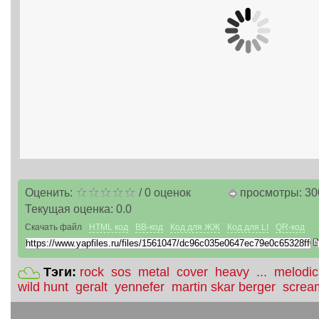
Оценить:
/
0
оценок
просмотры: 30
Текущая оценка:
0.0
Скачать файл
HTML код
BB-код
Код для ЖЖ
Код для LI
QR-код
Тэги:
rock
sos
metal
cover
heavy
...
melodic
wild hunt
geralt
yennefer
martin skar berger
scream