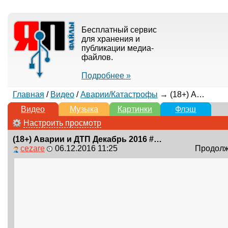
Бесплатный сервис
для хранения и
публикации медиа-
файлов.
Подробнее »
Главная
/
Видео
/
Аварии/Катастрофы
→ (18+) Аварии и ДТП Декабрь 2016 #200 / Car Crash December 2016 #200
Видео
Музыка
Картинки
Флэш
Настроить просмотр
(18+) Аварии и ДТП Декабрь 2016 #200 / Car Crash December 2016 #200
cezare
06.12.2016 11:25
Продолжи