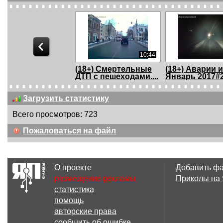
10:44
(18+) Смертельные
(18+) Аварии 
ДТП с пешеходами....
Январь 2017#21
Загрузить статистику
Всего просмотров: 723
08:14
Пожаловаться на файл
(18+) Аварии и ДТП
(18+) Аварии 
Декабрь 2016 #20...
Декабрь 2016 #
О проекте
Добавить ф
размещение рекламы
Приколы на
статистика
08:48
помощь
(18+) Аварии и ДТП
(18+) Аварии 
авторские права
Декабрь 2016 #20...
Декабрь 2016 #
сообщить об ошибке