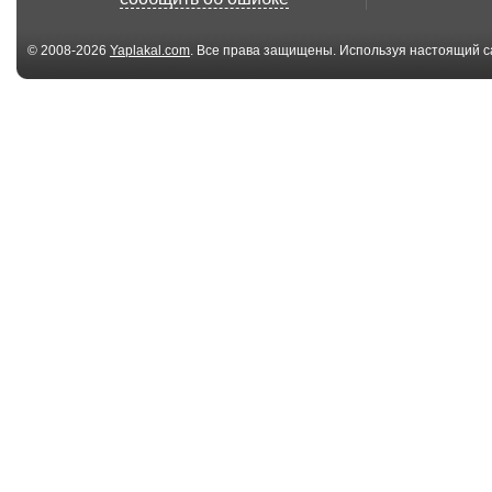
© 2008-2026
Yaplakal.com
. Все права защищены. Используя настоящий с
соглашения
.
08:37
(18+) Аварии и ДТП
(18+) Аварии 
Декабрь 2016 #20...
Декабрь 2016 #
08:43
(18+) Аварии и ДТП
(18+) Аварии 
Ноябрь 2016 #197...
Ноябрь 2016 #1
08:27
(18+) Аварии и ДТП
(18+) Аварии 
Ноябрь 2016 #198...
Ноябрь 2016 #1