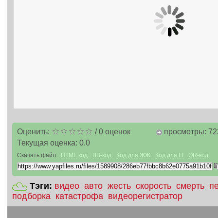
Оценить:
/
0
оценок
просмотры: 72
Текущая оценка:
0.0
Скачать файл
HTML код
BB-код
Код для ЖЖ
Код для LI
QR-код
Тэги:
видео
авто
жесть
скорость
смерть
п
подборка
катастрофа
видеорегистратор