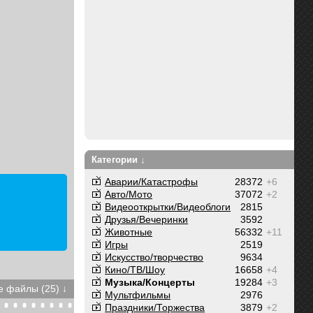
Категории ↓
Аварии/Катастрофы
28372
+6
Авто/Мото
37072
+2
Видеооткрытки/Видеоблоги
2815
Друзья/Вечеринки
3592
Животные
56332
+11
Игры
2519
Искусство/творчество
9634
Кино/ТВ/Шоу
16658
+4
Музыка/Концерты
19284
+3
 файлы (25) ↓
Мультфильмы
2976
Праздники/Торжества
3879
+2