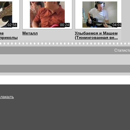
02:58
00:24
04:01
ие
Металл
Улыбаемся и Машем
 приколы
(Тюнингованная ве...
Статист
04:01
07:44
02:08
Машем
Пушной - Тест гитар
Владимир Путин поет
 ве...
Gibson!
Numb
Плакалъ
03:57
05:26
04:09
Эмиль Ворон
Ода к корове Автор
Горизонты
Артур Мкртчян