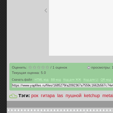
Оценить:
/
1
оценок
просмотры: 
Текущая оценка:
5.0
Скачать файл
HTML код
BB-код
Код для ЖЖ
Код для LI
QR-код
Тэги:
рок
гитара
las
пушной
ketchup
metal