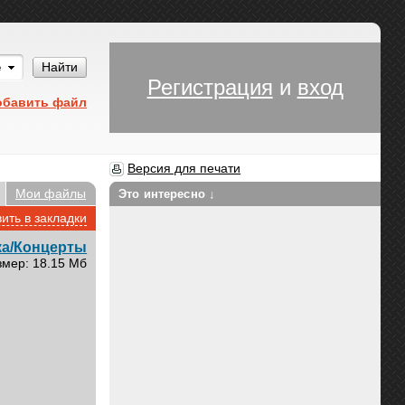
Им
Найти
Регистрация
и
вход
обавить файл
Версия для печати
Мои файлы
Это интересно ↓
ить в закладки
а/Концерты
змер: 18.15 Мб