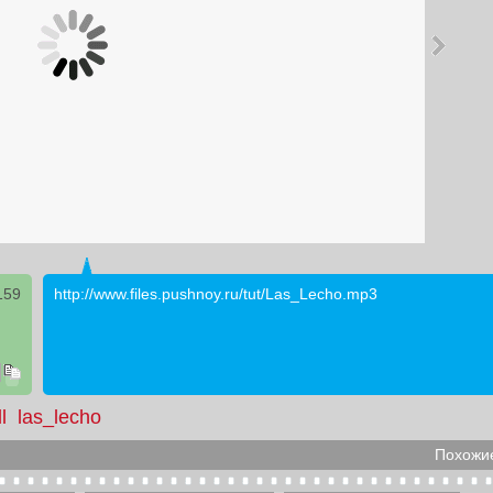
159
http://www.files.pushnoy.ru/tut/Las_Lecho.mp3
l
las_lecho
Похожие