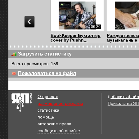
06:20
BookKeeper Бухгалтер
Рождественск
cover by Pushn...
музыкальные
Загрузить статистику
Всего просмотров: 159
02:55
Пожаловаться на файл
Моя любовь была
Улыбаемся и 
МИРАЖ!!!!
(Тюнингованная
О проекте
Добавить файл
размещение рекламы
Приколы на Я
статистика
01:50
помощь
Ваня Воробей - Письмо
понравилось
авторские права
президенту СШ...
сообщить об ошибке