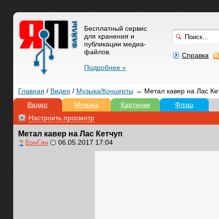
Бесплатный сервис
для хранения и
публикации медиа-
файлов.
Справка
Подробнее »
Главная
/
Видео
/
Музыка/Концерты
→ Метал кавер на Лас Ке
Видео
Музыка
Картинки
Флэш
Настроить просмотр
Метал кавер на Лас Кетчуп
БэнГан
06.05.2017 17:04