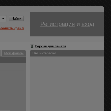
Им
Найти
Регистрация
и
вход
обавить файл
Версия для печати
Мои файлы
Это интересно ↓