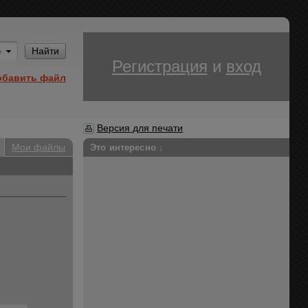
Им
Найти
Регистрация
и
вход
обавить файл
Версия для печати
Мои файлы
Это интересно ↓