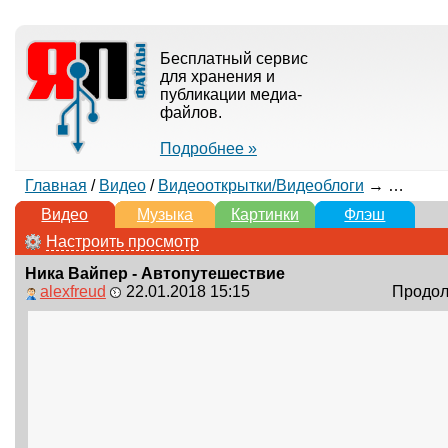
Бесплатный сервис
для хранения и
публикации медиа-
файлов.
Подробнее »
Главная
/
Видео
/
Видеооткрытки/Видеоблоги
→ Ника Вайпер - Автопутешествие
Видео
Музыка
Картинки
Флэш
Настроить просмотр
Ника Вайпер - Автопутешествие
alexfreud
22.01.2018 15:15
Продолж