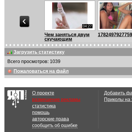
04:27
Чем заняться двум
178249792775
скучающим
девушка...
Загрузить статистику
Всего просмотров: 1039
00:38
Пожаловаться на файл
Девушки, мойте
кто красивее 
жопу, когда
или девушки
приходит...
О проекте
Добавить ф
размещение рекламы
Приколы на
статистика
00:23
помощь
Рождество!
Imagine going 
авторские права
dinner with your
сообщить об ошибке