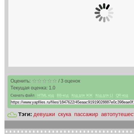
Оценить:
/
3
оценок
Текущая оценка:
1.0
Скачать файл
HTML код
BB-код
Код для ЖЖ
Код для LI
QR-код
Тэги:
девушки
скука
пассажир
автопутешес