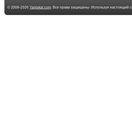
© 2008-2026
Yaplakal.com
. Все права защищены. Используя настоящий с
соглашения
.
00:14
Дети без телефонов
175674917905
тоже умеют развл...
00:19
Депиляция
Пятничные де
(6)
00:06
Пятничные девочки
Пятничные де
(4)
(3)