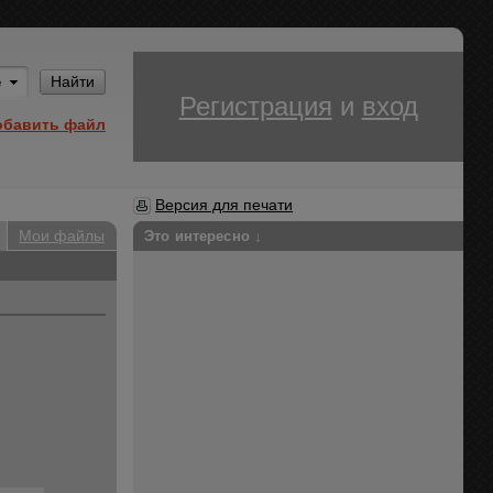
Им
Найти
Регистрация
и
вход
обавить файл
Версия для печати
Мои файлы
Это интересно ↓