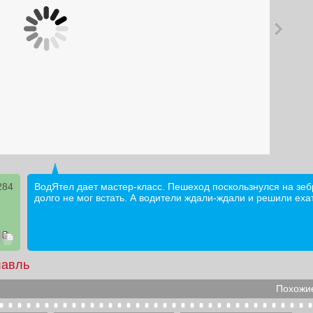
284
ВодЯтел дает мастер-класс. Пешеход поскользнулся на зебр
долго не мог встать. А водители ждали-ждали и решили ех
лавль
Похожие