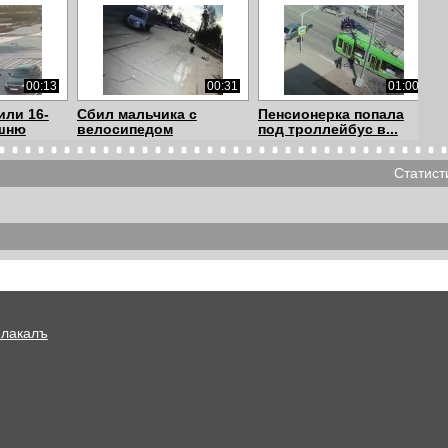
00:13
00:31
01:00
или 16-
Сбил мальчика с
Пенсионерка попала
шню
велосипедом
под троллейбус в...
Статист
00:15
00:36
00:39
ыключить
Мерседес сбил
Наезд на пешехода в
курсанта института пр...
г.Семей, Казахс...
Плакалъ
00:31
00:24
01:25
рседеса-
ТП объехала всех и
Вот почему нужно
.
сбила бабушку на...
всегда сообщать о ...