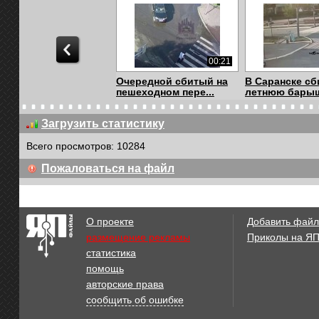
00:21
Очередной сбитый на
В Саранске сб
пешеходном пере...
летнюю бары
Загрузить статистику
Всего просмотров: 10284
00:16
Пожаловаться на файл
Водитель на полном
Утюг забыл в
ходу сбил 16-лет...
О проекте
Добавить файл
размещение рекламы
Приколы на Я
статистика
01:02
помощь
Мертвая зона
Водителю "ме
авторские права
убийцы&quo..
сообщить об ошибке