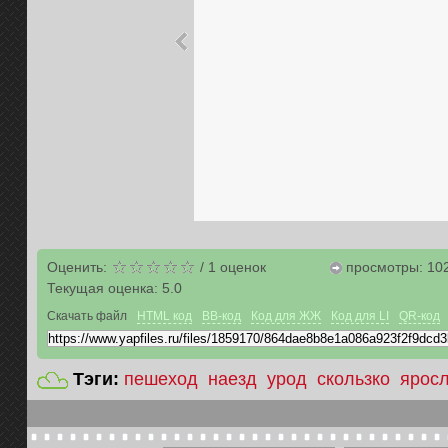
Оценить:
/
1
оценок
просмотры: 10
Текущая оценка:
5.0
Скачать файл
HTML код
BB-код
Код для ЖЖ
Код для LI
QR-код
Тэги:
пешеход
наезд
урод
скользко
ярос