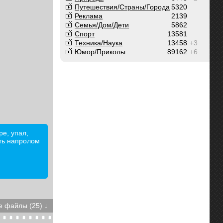
Путешествия/Cтраны/Города
5320
Реклама
2139
Семья/Дом/Дети
5862
Спорт
13581
Техника/Наука
13458
+3
Юмор/Приколы
89162
+6
е, упал,
ать напролом
 файлы (25) ↓