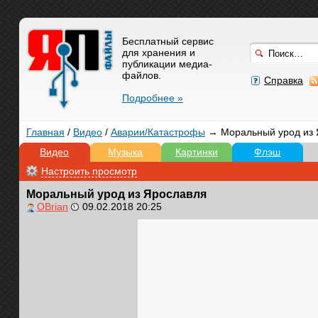
Бесплатный сервис
для хранения и
публикации медиа-
файлов.
Справка
Подробнее »
Главная
/
Видео
/
Аварии/Катастрофы
→ Моральный урод из 
Видео
Музыка
Картинки
Флэш
Настроить просмотр
Моральный урод из Ярославля
OBrian
09.02.2018 20:25