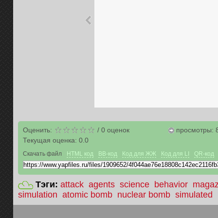
Оценить:
/
0
оценок
просмотры: 
Текущая оценка:
0.0
Скачать файл
HTML код
BB-код
Код для ЖЖ
Код для LI
QR-код
Тэги:
attack
agents
science
behavior
magaz
simulation
atomic bomb
nuclear bomb
simulated