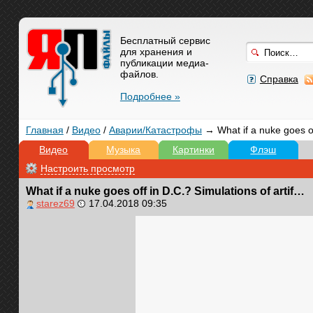
Бесплатный сервис
для хранения и
публикации медиа-
файлов.
Справка
Подробнее »
Главная
/
Видео
/
Аварии/Катастрофы
→ What if a nuke goes off
Видео
Музыка
Картинки
Флэш
Настроить просмотр
What if a nuke goes off in D.C.? Simulations of artificial societies help planners
starez69
17.04.2018 09:35