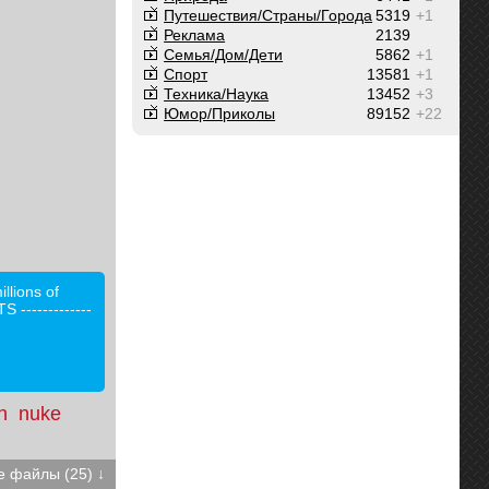
Путешествия/Cтраны/Города
5319
+1
Реклама
2139
Семья/Дом/Дети
5862
+1
Спорт
13581
+1
Техника/Наука
13452
+3
Юмор/Приколы
89152
+22
llions of
-------------
n
nuke
 файлы (25) ↓