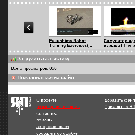
03:35
Fukushima Robot
Симулятор яд
Training Exercises(...
взрыва l The p
Загрузить статистику
Всего просмотров: 850
00:52
Пожаловаться на файл
www.mistmag.com
Колибри FIRE
Refreshing and Unex...
атомной и вод.
О проекте
Добавить файл
размещение рекламы
Приколы на Я
статистика
01:00
помощь
Terminator 3 - Nuclear
Tesla Coils - A
авторские права
Attack Endin...
сообщить об ошибке