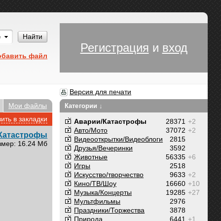
Им
Найти
Регистрация
и
вход
обавить файл
Версия для печати
Мои файлы
Категории ↓
ить в закладки
Аварии/Катастрофы
28371
+2
Авто/Мото
37072
+2
Катастрофы
Видеооткрытки/Видеоблоги
2815
змер: 16.24 Мб
Друзья/Вечеринки
3592
Животные
56335
+6
Игры
2518
Искусство/творчество
9633
+2
Кино/ТВ/Шоу
16660
+10
Музыка/Концерты
19285
+27
Мультфильмы
2976
Праздники/Торжества
3878
Природа
6441
+1