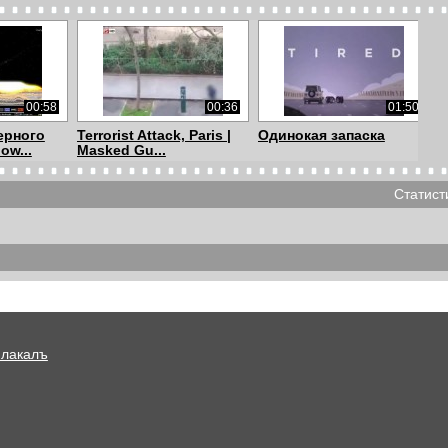
00:58
00:36
01:50
ерного
Terrorist Attack, Paris |
Одинокая запаска
ow...
Masked Gu...
Статист
04:00
05:52
00:51
 #8 Взрыв
Sepultura - Eloy
Семиклассник - герой
..
Casagrande - Drum ...
Плакалъ
01:46
01:09
00:31
rc Attack
+++
Rebel drone kills
loyalists at Yeme...