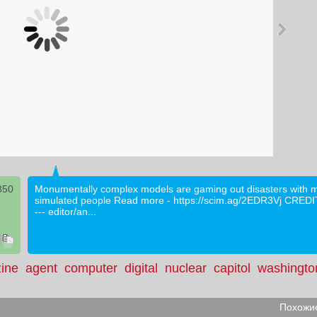
850
Monumentally complex models are gaming out disasters with mi
simulated people Read more - https://scim.ag/2EDR3Vj CREDITS 
--- editor/an...
ine
agent
computer
digital
nuclear
capitol
washingto
Похожие