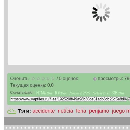
Оценить:
/
0
оценок
просмотры: 79
Текущая оценка:
0.0
Скачать файл
HTML код
BB-код
Код для ЖЖ
Код для LI
QR-код
Тэги:
accidente
notícia
feria
penjamo
juego 