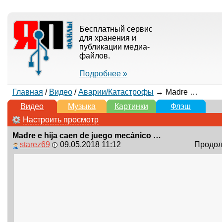
Бесплатный сервис
для хранения и
публикации медиа-
файлов.
Подробнее »
Главная
/
Видео
/
Аварии/Катастрофы
→ Madre e hija caen de juego mecánico en Feria de Pénjamo.
Видео
Музыка
Картинки
Флэш
Настроить просмотр
Madre e hija caen de juego mecánico en Feria de Pénjamo.
starez69
09.05.2018 11:12
Продолж