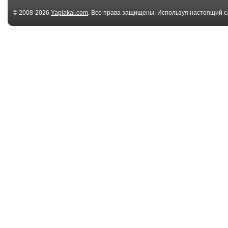
© 2008-2026
Yaplakal.com
. Все права защищены. Используя настоящий с
соглашения
.
09:21
Подборка Аварий и
Подборка Ава
ДТП #78 Car Crash...
ДТП #76 Car Cr
06:59
Подборка Аварий и
Подборка Ава
ДТП #62 Car Crash...
ДТП #61 Car Cr
01:45
Гололед на трассе
Погонял
Камышин - Волгогр...
полицейских в
центре Москв..