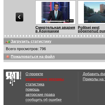
00:46
Смертельная авария
Politsei eest
в Араукании
põgenenud pur
mope...
Загрузить статистику
Всего просмотров: 796
02:06
Пожаловаться на файл
г.Киров.Гаишник
Подборка Ава
разбил стекло в
ДТП #99 Car Cr
маш...
О проекте
Добавить ф
размещение рекламы
Приколы на
статистика
03:16
помощь
поимел машину
Подборка Ава
авторские права
ДТП #87 Car Cr
сообщить об ошибке