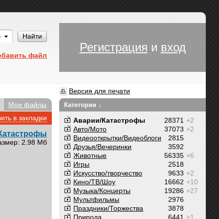
Им
Найти
Регистрация
и
вход
обавить файл
Версия для печати
Мои файлы
Категории ↓
ить в закладки
Аварии/Катастрофы
28371
+2
Авто/Мото
37073
+2
Катастрофы
Видеооткрытки/Видеоблоги
2815
азмер: 2.98 Мб
Друзья/Вечеринки
3592
Животные
56335
+6
Игры
2518
Искусство/творчество
9633
+2
Кино/ТВ/Шоу
16662
+10
Музыка/Концерты
19286
+27
Мультфильмы
2976
Праздники/Торжества
3878
Природа
6441
+1