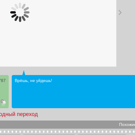
787
Врёшь, не уйдешь!
одный переход
Похожие