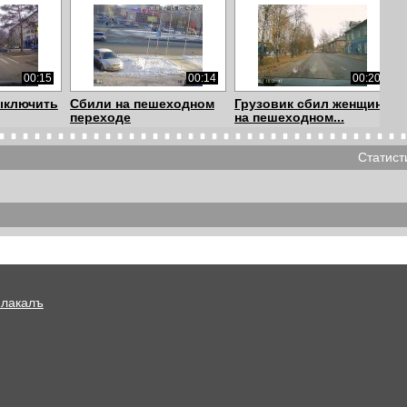
00:15
00:14
00:20
ыключить
Сбили на пешеходном
Грузовик сбил женщину
переходе
на пешеходном...
Статист
00:16
00:31
01:06
 на
Пешеходный переход
Наезд на пешехода
ереходе
на трассе, а мог...
Плакалъ
00:27
00:46
00:21
к
ДТП пешеходный
ДТП
переход Котельники