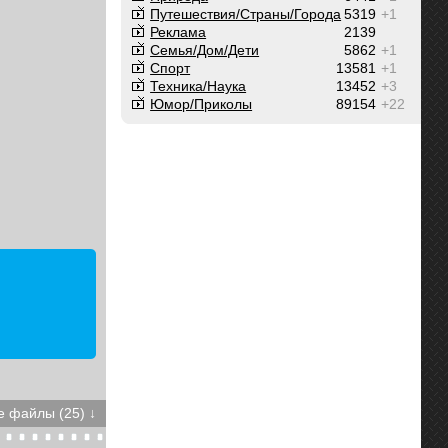
Путешествия/Cтраны/Города
5319
+1
Реклама
2139
Семья/Дом/Дети
5862
+1
Спорт
13581
+1
Техника/Наука
13452
+3
Юмор/Приколы
89154
+22
 файлы (25) ↓