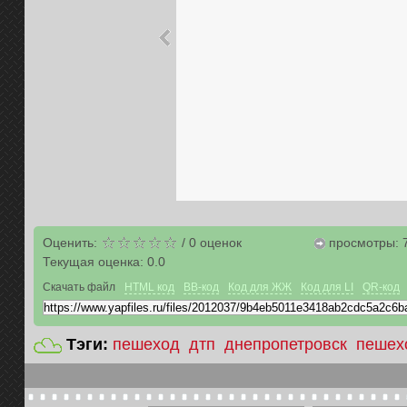
Оценить:
/
0
оценок
просмотры: 
Текущая оценка:
0.0
Скачать файл
HTML код
BB-код
Код для ЖЖ
Код для LI
QR-код
Тэги:
пешеход
дтп
днепропетровск
пешех