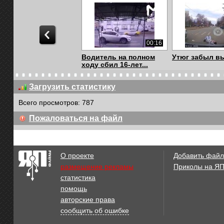
00:16
Водитель на полном
Утюг забыл в
ходу сбил 16-лет...
Загрузить статистику
Всего просмотров: 787
00:28
Пожаловаться на файл
Девушка была сбита на
Сбил женщину
пешеходном пе...
пешеходном п
О проекте
Добавить файл
размещение рекламы
Приколы на Я
статистика
00:18
помощь
Отвлекся от дороги,
Дорожный зна
авторские права
выскочил пешехо...
сообщить об ошибке