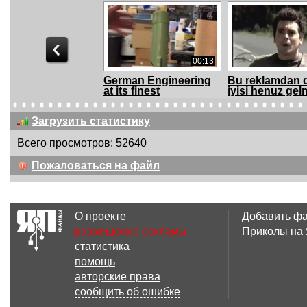
00:13
German Engineering
Bu reklamdan 
at its finest
iyisi henuz gelm
Загрузить статистику
Всего просмотров: 52640
00:40
Пожаловаться на файл
О пиве
Пиво не може
навредить
О проекте
Добавить ф
размещение рекламы
Приколы на
статистика
00:06
помощь
Bro is alcoholic
beer holder
авторские права
сообщить об ошибке