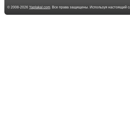
© 2008-2026
Yaplakal.com
. Все права защищены. Используя настоящий с
соглашения
.
00:41
Even mannequins are
Розыгрыш с п
not safe.
качалке
00:33
Рецепт окрошки от
Как пронести 
Каневского.
пива на конце
00:15
Смышленый пёс
Вячеслав Не
украл у людей
- Губит людей н
бутылку...