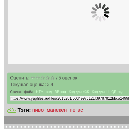
Оценить:
/
5
оценок
Текущая оценка:
3.4
Скачать файл
HTML код
BB-код
Код для ЖЖ
Код для LI
QR-код
Тэги:
пиво
манекен
пегас