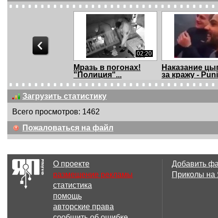
02:20
Мразь в погонах!
Наказание цы
"Полиция"...
за кражу - Puni
Загрузить статистику
Всего просмотров: 1462
00:30
Пожаловаться на файл
Хто не скаче той
Истинное лиц
москаль в Метро. М...
воришки пойм
кр...
О проекте
Добавить ф
размещение рекламы
Приколы на
статистика
00:46
помощь
Красиво работают
Немного подр
авторские права
шустрые цыганки .....
Little blows
сообщить об ошибке