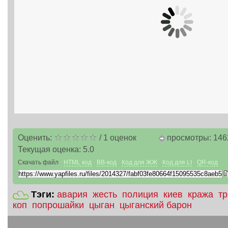
Оценить:
/
1
оценок
просмотры: 146
Текущая оценка:
5.0
Скачать файл
HTML код
BB-код
Код для ЖЖ
Код для LI
QR-код
Тэги:
авария
жесть
полиция
киев
кража
т
коп
попрошайки
цыган
цыганский барон