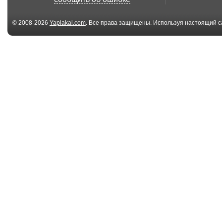
© 2008-2026
Yaplakal.com
. Все права защищены. Используя настоящий с
соглашения
.
00:08
бедолага
ответка
00:26
жесть
Взрыв
00:19
Гений
Колесо