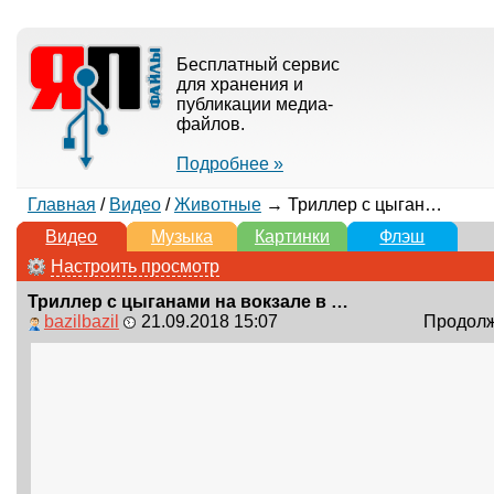
Бесплатный сервис
для хранения и
публикации медиа-
файлов.
Подробнее »
Главная
/
Видео
/
Животные
→ Триллер с цыганами на вокзале в Киеве
Видео
Музыка
Картинки
Флэш
Настроить просмотр
Триллер с цыганами на вокзале в Киеве
bazilbazil
21.09.2018 15:07
Продолжи