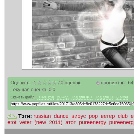
Оценить:
/
0
оценок
просмотры: 64
Текущая оценка:
0.0
Скачать файл
HTML код
BB-код
Код для ЖЖ
Код для LI
QR-код
Тэги:
russian
dance
вирус
pop
ветер
club
e
etot
veter
(new
2011)
этот
pureenergy
pureener