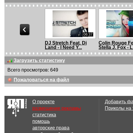
06:37
DJ Stretch Feat. Di
Colin Rouge Fe
Land - I Need Y...
Stella J. Fox - L.
Загрузить статистику
Всего просмотров: 649
04:08
Пожаловаться на файл
MegaKiss - Hysteria
А.Б.Пугачева -
(Hard Mix)
Всё - (ADjSaMS
О проекте
Добавить ф
размещение рекламы
Приколы на
статистика
07:29
помощь
Gotye - Somebody
Will Smith - Get
авторские права
that I used to kno...
Jiggy Wit ...