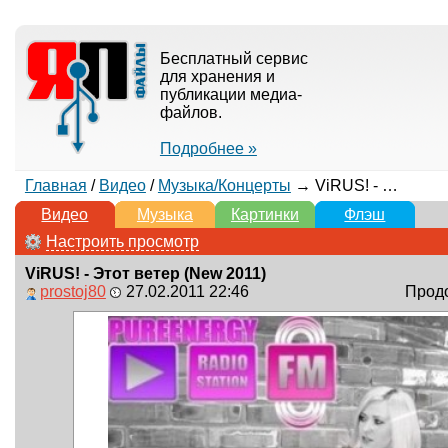
Бесплатный сервис
для хранения и
публикации медиа-
файлов.
Подробнее »
Главная
/
Видео
/
Музыка/Концерты
→ ViRUS! - Этот ветер (New 2011)
Видео
Музыка
Картинки
Флэш
Настроить просмотр
ViRUS! - Этот ветер (New 2011)
prostoj80
27.02.2011 22:46
Продо