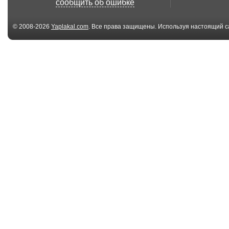
сообщить об ошибке
© 2008-2026
Yaplakal.com
. Все права защищены. Используя настоящий с
соглашения
.
03:12
Margothi - To The Top
MC Hummer - U
[Clubmasters ...
Touch This ...
03:30
Bass Ace Feat. DJ
Bananarama - 
Skazka - Tvoe Let...
(Albina Mango R
03:46
Eric Prydz vs Floyd -
OPIUM Project f
Proper Educat...
KATTY - Уходи