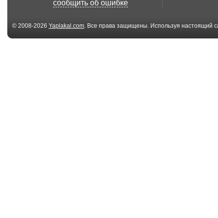
сообщить об ошибке
© 2008-2026
Yaplakal.com
. Все права защищены. Используя настоящий с
соглашения
.
00:09
Сам перевернулся
Перевернул п
так еще и наподдал...
на дороге
00:52
"Снаряд" прилетел
Малыша обид
00:25
Лэнд Крузер
Как погибают 
бросило
подборка ДТП