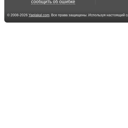
сообщить об ошибке
© 2008-2026
Yaplakal.com
. Все права защищены. Используя настоящий с
соглашения
.
00:11
annihilate everything
That biker owe
that exists
dinner
00:10
31974269
648218065
00:07
1783249463982
Excuse me co
through