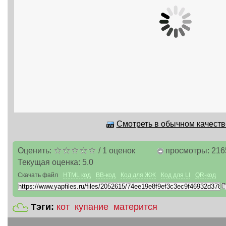
Смотреть в обычном качестве
Оценить:
/
1
оценок
просмотры: 216
Текущая оценка:
5.0
Скачать файл
HTML код
BB-код
Код для ЖЖ
Код для LI
QR-код
Тэги:
кот
купание
матерится