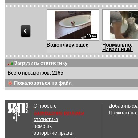
00:44
Водоплавующее
Нормально,
Навальный!
Загрузить статистику
Всего просмотров: 2165
02:43
Пожаловаться на файл
Кот кричит НЕТ
На перископн
перед купанием
глубине
О проекте
Добавить ф
размещение рекламы
Приколы на
статистика
01:25
помощь
Любительница
Кот - спасател
авторские права
тёплых ванн
малибу