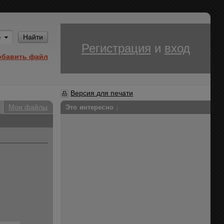
Им
Найти
Регистрация
и
вход
обавить файл
Версия для печати
Мои файлы
Это интересно ↓