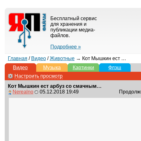
Бесплатный сервис
для хранения и
публикации медиа-
файлов.
Подробнее »
Главная
/
Видео
/
Животные
→ Кот Мышкин ест арбуз со смачным треском!
Видео
Музыка
Картинки
Флэш
Настроить просмотр
Кот Мышкин ест арбуз со смачным треском!
Nerealno
05.12.2018 19:49
Продолжи