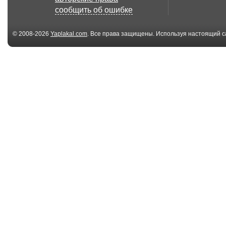
СМЕШНОГО видео
пения мальчи
сообщить об ошибке
котов! Funn...
прико...
© 2008-2026
Yaplakal.com
. Все права защищены. Используя настоящий с
соглашения
.
04:10
3 кошки и кусок мяса.
Fulcrum positi
(Точка опоры)
01:28
Кошка в пакете!!!!
Kошки тоже з
что такое пох
03:47
Мария Лондон
Кот-притворщи
Кстати о погоде 01
желающий идти
12 ...