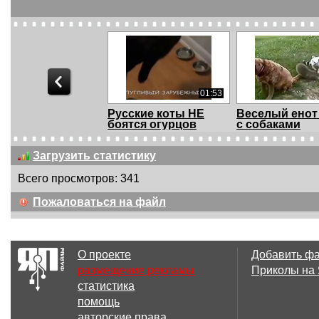
01:53
Русские коты НЕ
Веселый енот
боятся огурцов
с собаками
Загрузить статистику
Всего просмотров: 341
01:15
Пожаловаться на файл
Птичка - Майкл
FUNNY CATS.
Джексон
валят
О проекте
Добавить ф
размещение рекламы
Приколы на
статистика
03:57
помощь
Подборка
Кот обалдел о
авторские права