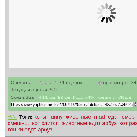
Оценить:
/
1
оценок
просмотры: 34
Текущая оценка:
5.0
Скачать файл
HTML код
BB-код
Код для ЖЖ
Код для LI
QR-код
Тэги:
коты
funny
животные
mad
еда
юмор
смешн...
кот злится
животные едят арбуз
кот ра
кошки едят арбуз