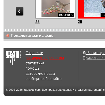
1920x1080
1920x1080
19
25
26
Пожаловаться на файл
1920x1080
1920x1080
19
О проекте
Добавить ф
44
45
размещение рекламы
Приколы на
статистика
помощь
авторские права
сообщить об ошибке
1920x1080
1920x1080
19
7
8
© 2008-2026
Yaplakal.com
. Все права защищены. Используя настоящий с
соглашения
.