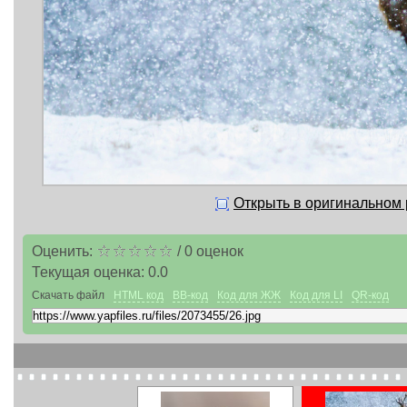
Открыть в оригинальном
Оценить:
/
0
оценок
Текущая оценка:
0.0
Скачать файл
HTML код
BB-код
Код для ЖЖ
Код для LI
QR-код