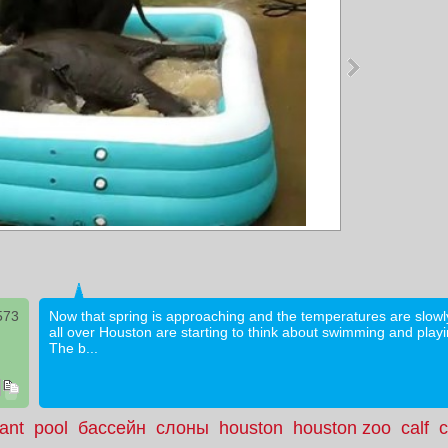
573
Now that spring is approaching and the temperatures are slowly 
all over Houston are starting to think about swimming and playi
The b...
ant
pool
бассейн
слоны
houston
houston zoo
calf