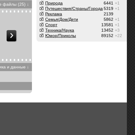
Природа
6441
+1
 файлы (25) ↓
Путешествия/Cтраны/Города
5319
+1
Реклама
2139
Семья/Дом/Дети
5862
+1
Спорт
13581
+1
Техника/Наука
13452
+3
Юмор/Приколы
89152
+22
ика и данные ↓