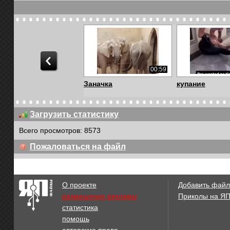
00:59
Заначка
купание
Загрузить статистику
Всего просмотров: 8573
00:35
Пожаловаться на файл
Whitetail Deer Mating
Слоненок пол
Season
удовольствие о
О проекте
Добавить файл
размещение рекламы
Приколы на Я
статистика
02:35
помощь
Между двух огней
Lion Vs Cheeta