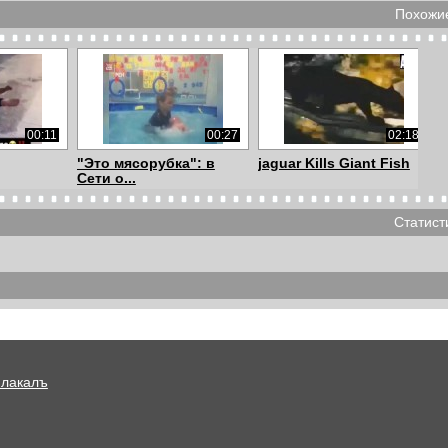
Похожие
00:11
00:27
02:18
"Это мясорубка": в
jaguar Kills Giant Fish
Сети о...
Статист
00:32
02:04
01:55
учает
Он нападает из засады
Thai massage 18+ only
т в...
Плакалъ
04:11
02:53
01:06
h - Male
Купание в бассейне с
Слоненок катается на