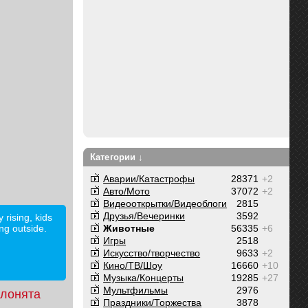
Категории ↓
Аварии/Катастрофы
28371
+2
Авто/Мото
37072
+2
Видеооткрытки/Видеоблоги
2815
Друзья/Вечеринки
3592
rising, kids
ng outside.
Животные
56335
+6
Игры
2518
Искусство/творчество
9633
+2
Кино/ТВ/Шоу
16660
+10
Музыка/Концерты
19285
+27
Мультфильмы
2976
слонята
Праздники/Торжества
3878