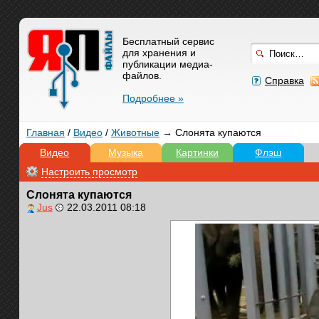
Бесплатный сервис
для хранения и
публикации медиа-
файлов.
Справка
Подробнее »
Главная
/
Видео
/
Животные
→ Слонята купаются
Видео
Музыка
Картинки
Флэш
Настроить просмотр
Слонята купаются
Jus
22.03.2011 08:18