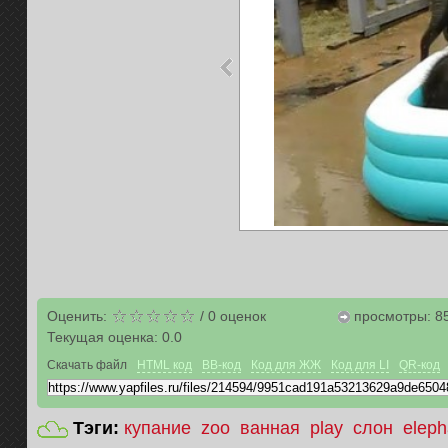
Оценить:
/
0
оценок
просмотры: 8
Текущая оценка:
0.0
Скачать файл
HTML код
BB-код
Код для ЖЖ
Код для LI
QR-код
Тэги:
купание
zoo
ванная
play
слон
eleph