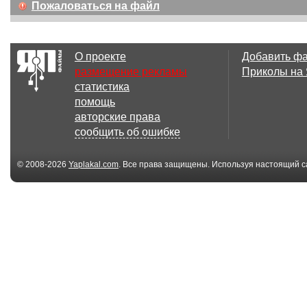
Пожаловаться на файл
О проекте
Добавить ф
размещение рекламы
Приколы на
статистика
помощь
авторские права
сообщить об ошибке
© 2008-2026
Yaplakal.com
. Все права защищены. Используя настоящий с
соглашения
.