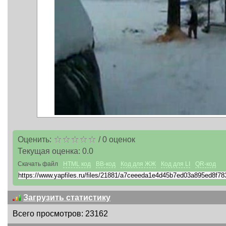
Оценить:
/
0
оценок
Текущая оценка:
0.0
Скачать файл
HTML код
BB-код
Код для ЖЖ
Код для LI
QR-код
Загрузить статистику
Всего просмотров: 23162