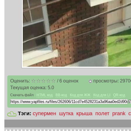
Оценить:
/
6
оценок
просмотры: 2970
Текущая оценка:
5.0
Скачать файл
HTML код
BB-код
Код для ЖЖ
Код для LI
QR-код
Тэги:
супермен
шутка
крыша
полет
prank