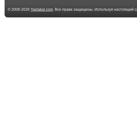
© 2008-2026
Yaplakal.com
. Все права защищены. Используя настоящий с
соглашения
.
05:59
Бесплатный мейкап /
Сумы 22.12.20
Makeup Prank
Страшная Ава
...
01:02
Авария на АЗС,
Ух я так полет
Оренбургская
Область
02:37
Chainsaw Massacre
Алеша готовит
Prank!
полету (Oculus 