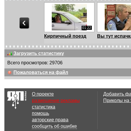
01:22
Кирпичный поезд
Вы тут испач
Загрузить статистику
Всего просмотров: 29706
01:36
Пожаловаться на файл
Привидение в
ДТП Случайно
Нижнем Новгороде
или специаль
(Ghos...
брос...
О проекте
Добавить ф
размещение рекламы
Приколы на
статистика
05:46
помощь
Отлить Без Стыда /
Почему Не Ст
авторские права
Epic Pee Prank (...
Знакомиться 
сообщить об ошибке
Интер...