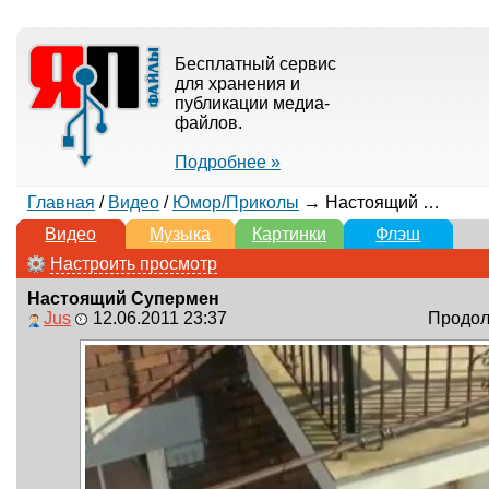
Бесплатный сервис
для хранения и
публикации медиа-
файлов.
Подробнее »
Главная
/
Видео
/
Юмор/Приколы
→ Настоящий Супермен
Видео
Музыка
Картинки
Флэш
Настроить просмотр
Настоящий Супермен
Jus
12.06.2011 23:37
Продолж