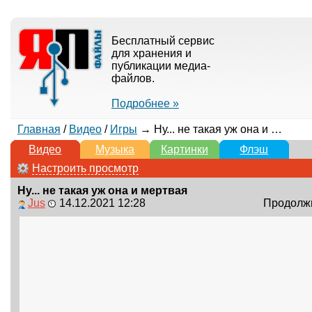
Бесплатный сервис
для хранения и
публикации медиа-
файлов.
Подробнее »
Главная
/
Видео
/
Игры
→ Ну... не такая уж она и мертвая
Видео
Музыка
Картинки
Флэш
Настроить просмотр
Ну... не такая уж она и мертвая
Jus
14.12.2021 12:28
Продолжи