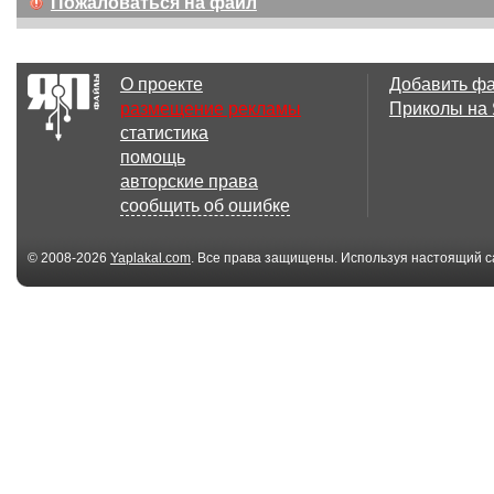
Пожаловаться на файл
О проекте
Добавить ф
размещение рекламы
Приколы на
статистика
помощь
авторские права
сообщить об ошибке
© 2008-2026
Yaplakal.com
. Все права защищены. Используя настоящий с
соглашения
.