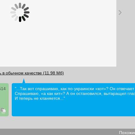
 в обычном качестве (11.98 Мб)
514
"...Так вот спрашиваю, как по-украински «кот»? Он отвечает
Спрашиваю, «а как кит»? А он остановился, вытаращил глаз
И теперь не кланяется..."
Похожие