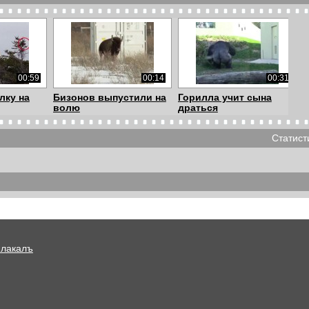
00:59
00:14
00:31
лку на
Бизонов выпустили на
Горилла учит сына
волю
драться
Статист
02:15
02:00
02:11
бокий
Лемур требует от детей
Кот и крокодил
чесать ему с...
Плакалъ
00:10
02:46
02:11
е о
Медведь и тракторист
Кот и крокодил