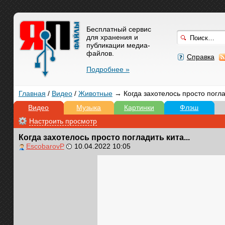
Бесплатный сервис
для хранения и
публикации медиа-
файлов.
Справка
Подробнее »
Главная
/
Видео
/
Животные
→ Когда захотелось просто поглад
Видео
Музыка
Картинки
Флэш
Настроить просмотр
Когда захотелось просто погладить кита...
EscobarovP
10.04.2022 10:05