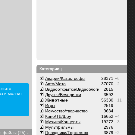
Категории ↓
Аварии/Катастрофы
28371
+6
Авто/Мото
37070
+2
 «кит».
Видеооткрытки/Видеоблоги
2815
а и молчит.
Друзья/Вечеринки
3592
Животные
56330
+11
Игры
2519
Искусство/творчество
9634
Кино/ТВ/Шоу
16652
+4
Музыка/Концерты
19272
+3
Мультфильмы
2976
Праздники/Торжества
3879
+2
 файлы (25) ↓