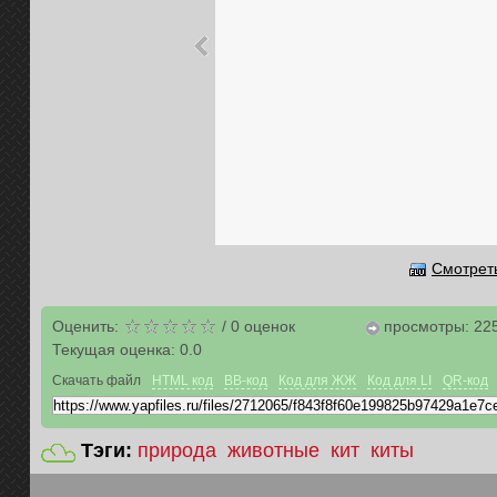
Смотреть
Оценить:
/
0
оценок
просмотры: 22
Текущая оценка:
0.0
Скачать файл
HTML код
BB-код
Код для ЖЖ
Код для LI
QR-код
Тэги:
природа
животные
кит
киты