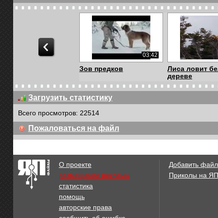
03:42
Зов предков
Лиса ловит бе
дереве
Загрузить статистику
Всего просмотров: 22514
01:00
Пожаловаться на файл
Лось
Сделайте глу
вдох..
О проекте
Добавить файл
размещение рекламы
Приколы на Я
статистика
03:33
помощь
Белка у птичьих
Стихотворени
авторские права
кормушек
любви,