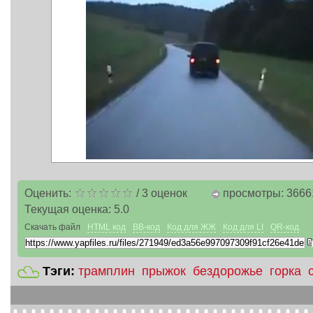
Оценить:
/
3
оценок
просмотры: 3666
Текущая оценка:
5.0
Скачать файл
HTML код
BB-код
Код для ЖЖ
Код для LI
QR-код
Тэги:
трамплин
прыжок
бездорожье
горка