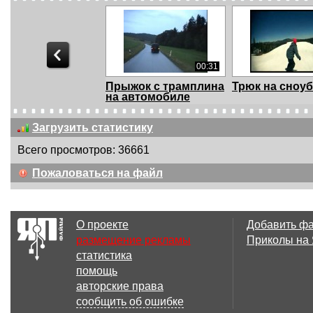
00:31
Прыжок с трамплина
Трюк на сноу
на автомобиле
Загрузить статистику
Всего просмотров: 36661
00:20
Пожаловаться на файл
Прыжки с горки.
И никаких
Ожидание и
спецэффекто
реальнос...
О проекте
Добавить ф
размещение рекламы
Приколы на
статистика
00:11
помощь
Суровый
Base на Каме
авторские права
Владивосток
Горке
сообщить об ошибке