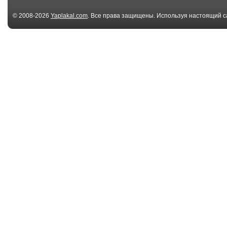
© 2008-2026
Yaplakal.com
. Все права защищены. Используя настоящий с
соглашения
.
03:45
Прыжок на
С трамплина 
квадроцикле
трамплин
00:16
Навернулся со
Девушка в по
скутера с разгона
01:48
Неудачный прыжок
Падение с вел
на велосипеде