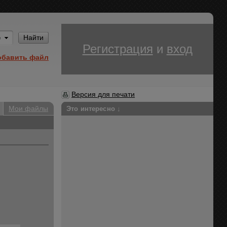
Им
Найти
Регистрация
и
вход
обавить файл
Версия для печати
Мои файлы
Это интересно ↓