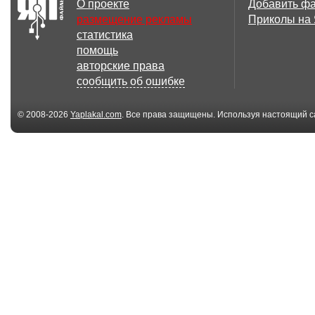
О проекте
Добавить ф
размещение рекламы
Приколы на
статистика
помощь
авторские права
сообщить об ошибке
© 2008-2026
Yaplakal.com
. Все права защищены. Используя настоящий с
соглашения
.