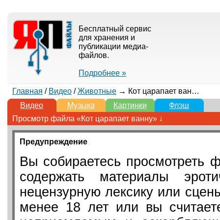
Бесплатный сервис
для хранения и
публикации медиа-
файлов.
Подробнее »
Главная
/
Видео
/
Животные
→ Кот царапает ванну
Видео
Музыка
Картинки
Флэш
Просмотр файла «Кот царапает ванну» ↓
Предупреждение
Вы собираетесь просмотреть ф
содержать материалы эротич
нецензурную лексику или сцен
менее 18 лет или вы считает