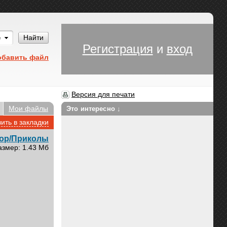
Им
Найти
Регистрация
и
вход
обавить файл
Версия для печати
Мои файлы
Это интересно ↓
ить в закладки
ор/Приколы
азмер: 1.43 Мб