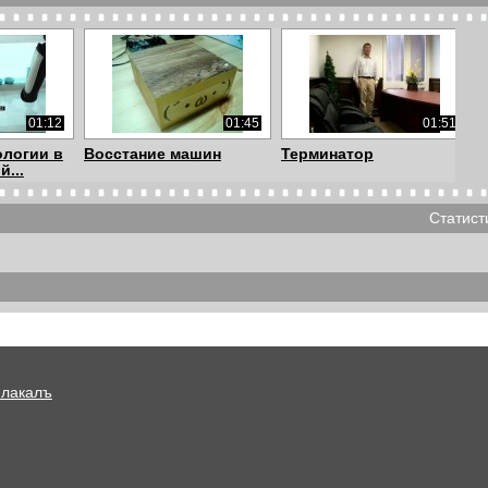
01:12
01:45
01:51
ологии в
Восстание машин
Терминатор
...
Статист
03:23
09:51
03:53
Робот "Титан" -3
Секретная миссия
Терминатора
Плакалъ
00:25
01:05
00:16
 диких
Умный робот
1770922593677
ьш...