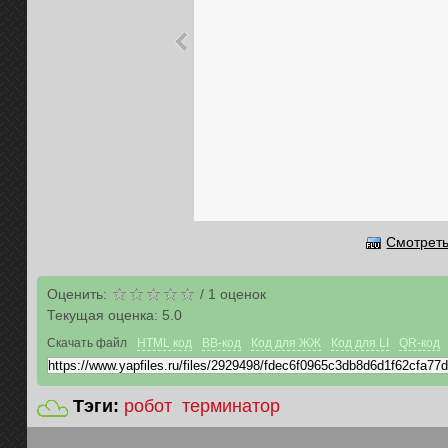
Смотреть
Оценить:
/
1
оценок
Текущая оценка:
5.0
Скачать файл
HTML код
BB-код
Код для ЖЖ
Код для LI
QR-код
Тэги:
робот
терминатор