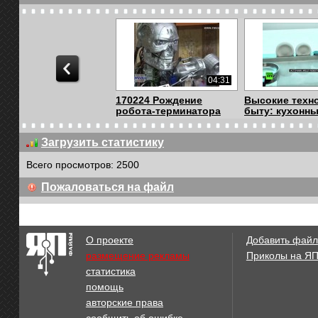
04:31
170224 Рождение
Высокие техн
робота-терминатора
быту: кухонный
Загрузить статистику
Всего просмотров: 2500
3 файл(ов)
Пожаловаться на файл
Робот-шар!
Суррогаты
О проекте
Добавить файл
размещение рекламы
Приколы на Я
статистика
00:12
помощь
робот
Робот прогнал
авторские права
кабанов в Пол