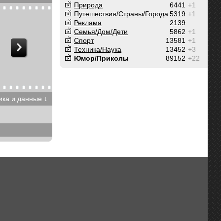
Природа
6441
+1
Путешествия/Cтраны/Города
5319
+1
Реклама
2139
Семья/Дом/Дети
5862
+1
Спорт
13581
+1
Техника/Наука
13452
+3
Юмор/Приколы
89152
+22
ика и данные ↓