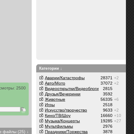
Категории ↓
Аварии/Катастрофы
28371
+2
Авто/Мото
37072
+2
смотры: 2500
Видеооткрытки/Видеоблоги
2815
Друзья/Вечеринки
3592
Животные
56335
+6
Игры
2518
Искусство/творчество
9633
+2
Кино/ТВ/Шоу
16660
+10
Музыка/Концерты
19285
+27
Мультфильмы
2976
Праздники/Торжества
3878
 файлы (25) ↓